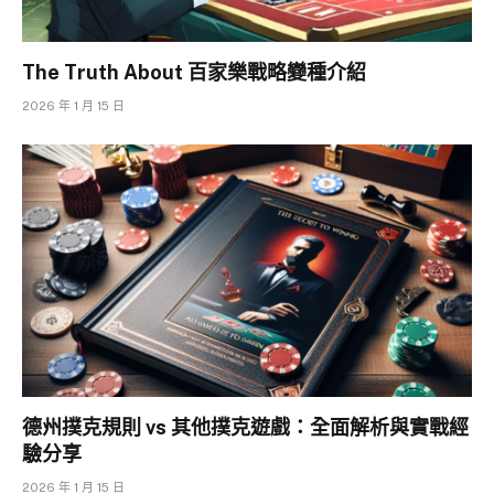
The Truth About 百家樂戰略變種介紹
2026 年 1 月 15 日
德州撲克規則 vs 其他撲克遊戲：全面解析與實戰經
驗分享
2026 年 1 月 15 日