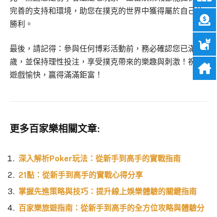
完善的支持和環境，助您在撲克的世界中獲得屬於自己的
勝利。
最後，請記得：參與任何博彩活動前，務必確認您已滿18
歲，並保持理性投注，享受撲克帶來的樂趣與刺激！祝您
遊戲愉快，贏得滿滿鉅富！
更多百家樂相關文章:
深入解析Poker玩法：從新手到高手的實戰指南
21點：從新手到高手的實戰心得分享
掌握先進策略與技巧：提升線上娛樂體驗的關鍵指南
百家樂旅遊指南：從新手到高手的全方位攻略與體驗分