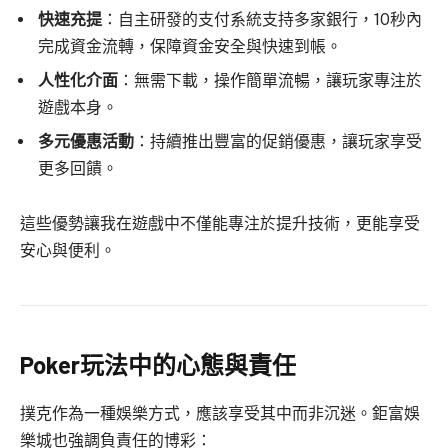
快速充提
：自主研發的支付系統支持多家銀行，10秒內
完成資金流轉，保障資金安全與快速到帳。
人性化介面
：無需下載，操作簡單流暢，讓玩家專注於
遊戲本身。
多元優惠活動
：持續推出豐富的促銷優惠，讓玩家享受
更多回饋。
這些優勢讓我在遊戲中不僅能專注於提升技術，更能享受
安心與便利。
Poker玩法中的心態與責任
撲克作為一種娛樂方式，應該享受其中而非沉迷。鉅富娛
樂城也強調負責任的博彩：