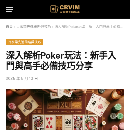
首頁
»
百家樂先進策略與技巧
»
深入解析Poker玩法：新手入門與高手必備技巧分享
百家樂先進策略與技巧
深入解析Poker玩法：新手入
門與高手必備技巧分享
2025 年 5 月 13 日