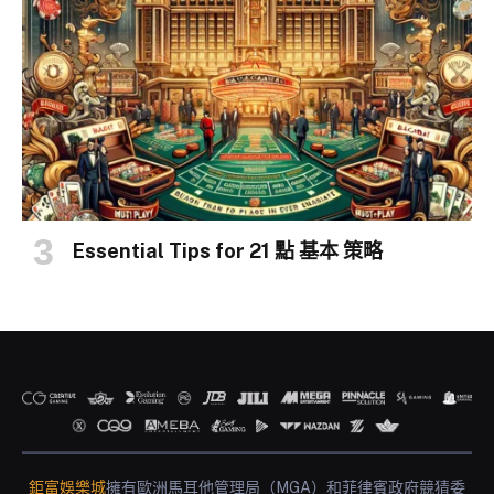
Essential Tips for 21 點 基本 策略
鉅富娛樂城
擁有歐洲馬耳他管理局（MGA）和菲律賓政府競猜委