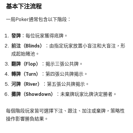
基本下注流程
一局Poker通常包含以下階段：
發牌
：每位玩家獲得底牌。
前注（Blinds）
：由指定玩家放置小盲注和大盲注，形
成起始賭池。
翻牌（Flop）
：揭示三張公共牌。
轉牌（Turn）
：第四張公共牌揭示。
河牌（River）
：第五張公共牌揭示。
攤牌（Showdown）
：未棄牌玩家比牌決定勝者。
每個階段玩家皆可選擇下注、跟注、加注或棄牌，策略性
操作影響勝負結果。