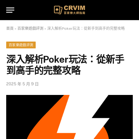
首頁
»
百家樂遊戲評測
»
深入解析Poker玩法：從新手到高手的完整攻略
百家樂遊戲評測
深入解析Poker玩法：從新手
到高手的完整攻略
2025 年 5 月 9 日