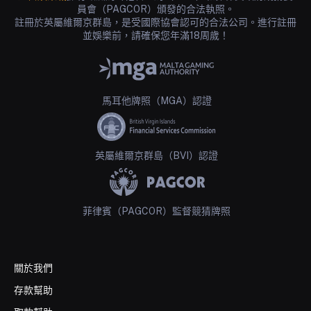
員會（PAGCOR）頒發的合法執照。
註冊於英屬維爾京群島，是受國際協會認可的合法公司。進行註冊
並娛樂前，請確保您年滿18周歲！
馬耳他牌照（MGA）認證
英屬維爾京群島（BVI）認證
菲律賓（PAGCOR）監督競猜牌照
關於我們
存款幫助