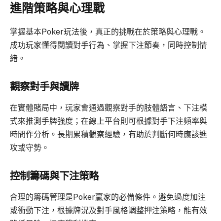
進階策略與心理戰
掌握基本Poker玩法後，真正的挑戰在於策略與心理戰。
成功玩家懂得閱讀對手行為、掌握下注節奏，同時控制情
緒。
觀察對手與讀牌
在實體賭局中，玩家會通過觀察對手的肢體語言、下注模
式來推測手牌強度；在線上平台則可根據對手下注頻率與
時間作分析。長期累積觀察經驗，有助於判斷何時應該進
攻或守勢。
控制籌碼與下注策略
合理的籌碼管理是Poker贏家的必備條件。避免過度加注
或衝動下注，根據牌況及對手風格調整押注策略，能有效