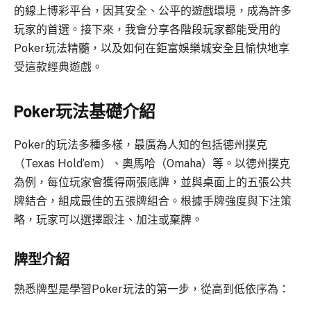
的線上博彩平台，因其安全、公平的遊戲環境，成為許多
玩家的首選。接下來，我會分享各階段玩家都能受用的
Poker玩法精髓，以及如何在鉅富娛樂城安全且愉快地享
受這款經典遊戲。
Poker玩法基礎介紹
Poker的玩法多種多樣，最廣為人知的包括德州撲克
（Texas Hold’em）、奧馬哈（Omaha）等。以德州撲克
為例，每位玩家會獲得兩張底牌，並與桌面上的五張公共
牌結合，組成最佳的五張牌組合。根據手牌強度與下注策
略，玩家可以選擇跟注、加注或棄牌。
牌型介紹
熟悉牌型是學習Poker玩法的第一步，從高到低依序為：