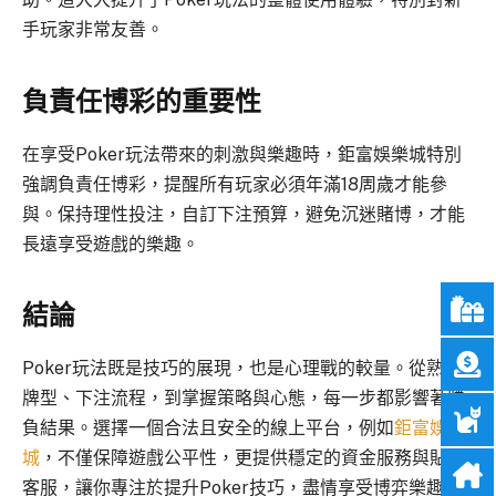
手玩家非常友善。
負責任博彩的重要性
在享受Poker玩法帶來的刺激與樂趣時，鉅富娛樂城特別
強調負責任博彩，提醒所有玩家必須年滿18周歲才能參
與。保持理性投注，自訂下注預算，避免沉迷賭博，才能
長遠享受遊戲的樂趣。
結論
Poker玩法既是技巧的展現，也是心理戰的較量。從熟悉
牌型、下注流程，到掌握策略與心態，每一步都影響著勝
負結果。選擇一個合法且安全的線上平台，例如
鉅富娛樂
城
，不僅保障遊戲公平性，更提供穩定的資金服務與貼心
客服，讓你專注於提升Poker技巧，盡情享受博弈樂趣。