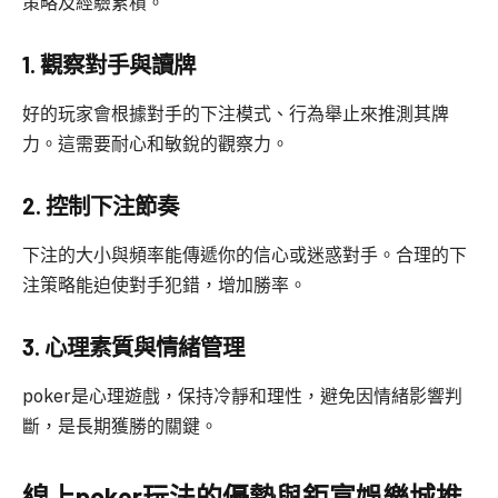
策略及經驗累積。
1. 觀察對手與讀牌
好的玩家會根據對手的下注模式、行為舉止來推測其牌
力。這需要耐心和敏銳的觀察力。
2. 控制下注節奏
下注的大小與頻率能傳遞你的信心或迷惑對手。合理的下
注策略能迫使對手犯錯，增加勝率。
3. 心理素質與情緒管理
poker是心理遊戲，保持冷靜和理性，避免因情緒影響判
斷，是長期獲勝的關鍵。
線上poker玩法的優勢與鉅富娛樂城推