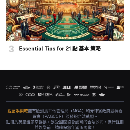
Essential Tips for 21 點 基本 策略
鉅富娛樂城
擁有歐洲馬耳他管理局（MGA）和菲律賓政府競猜委
員會（PAGCOR）頒發的合法執照。
註冊於英屬維爾京群島，是受國際協會認可的合法公司。進行註冊
並娛樂前，請確保您年滿18周歲！