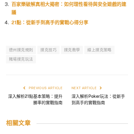
百家樂破解真相大揭密：如何理性看待與安全遊戲的建
議
21點：從新手到高手的實戰心得分享
德州撲克規則
撲克技巧
撲克教學
線上撲克策略
賭場撲克玩法
PREVIOUS ARTICLE
NEXT ARTICLE
深入解析21點基本策略：提升
深入解析Poker玩法：從新手
勝率的實戰指南
到高手的實戰指南
相關文章