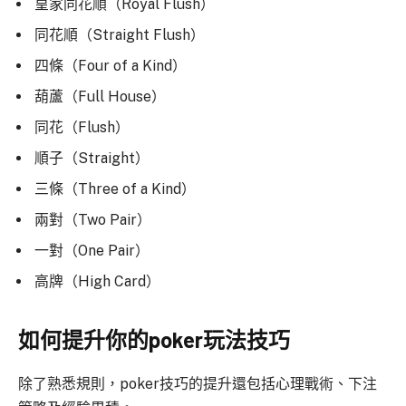
皇家同花順（Royal Flush）
同花順（Straight Flush）
四條（Four of a Kind）
葫蘆（Full House）
同花（Flush）
順子（Straight）
三條（Three of a Kind）
兩對（Two Pair）
一對（One Pair）
高牌（High Card）
如何提升你的poker玩法技巧
除了熟悉規則，poker技巧的提升還包括心理戰術、下注