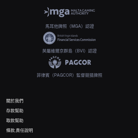
馬耳他牌照（MGA）認證
英屬維爾京群島（BVI）認證
菲律賓（PAGCOR）監督競猜牌照
關於我們
存款幫助
取款幫助
條款,責任說明