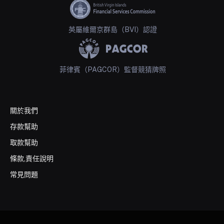
英屬維爾京群島（BVI）認證
菲律賓（PAGCOR）監督競猜牌照
關於我們
存款幫助
取款幫助
條款,責任說明
常見問題