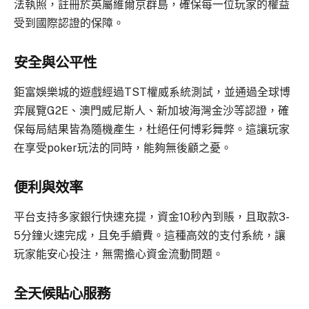
法執照，註冊於英屬維爾京群島，確保每一位玩家的權益
受到國際認證的保障。
安全與公平性
鉅富娛樂城的遊戲經過TST權威系統測試，並通過全球博
弈展覽G2E、澳門威尼斯人、新加坡海灣金沙等認證，確
保每局結果皆為隨機產生，杜絕任何博彩舞弊。這讓玩家
在享受poker玩法的同時，能夠無後顧之憂。
便利與效率
平台支持多家銀行快速充提，資金10秒內到賬，且取款3-
5分鐘火速完成，且免手續費。這種高效的支付系統，讓
玩家能安心投注，無需擔心資金流動問題。
全天候貼心服務