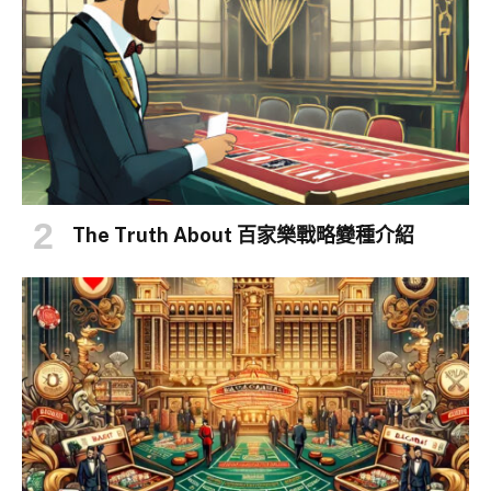
The Truth About 百家樂戰略變種介紹