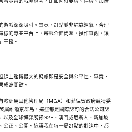
蘊含著豐富的戰略思考，比如何時要牌、停牌、加倍
的遊戲深深吸引。畢竟，21點並非純靠運氣，合理
這樣的專業平台上，遊戲介面簡潔，操作直觀，讓
計干擾。
。但線上賭博最大的疑慮即是安全與公平性。畢竟，
果成為關鍵。
有歐洲馬耳他管理局（MGA）和菲律賓政府競猜委
於英屬維爾京群島，這些都是國際認可的合法公司認
，以及全球博弈展覽G2E、澳門威尼斯人、新加坡
、公正、公開。這讓我在每一局21點的對決中，都