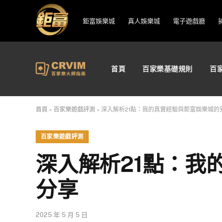
鉅富娛樂城
真人娛樂城
電子遊戲廳
首頁
百家樂基礎規則
百
首頁
»
百家樂遊戲評測
»
深入解析21點：我的真實經驗與鉅富娛樂城的
百家樂遊戲評測
深入解析21點：我
分享
2025 年 5 月 5 日