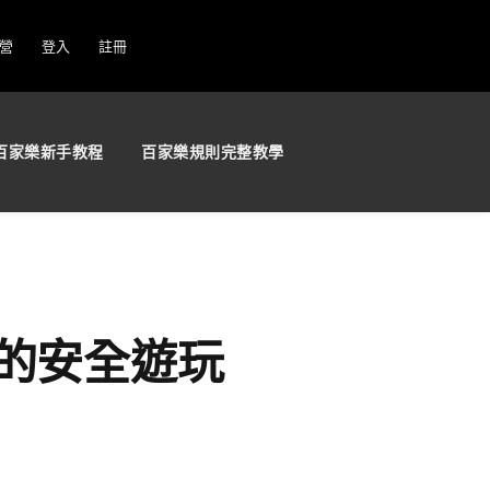
營
登入
註冊
百家樂新手教程
百家樂規則完整教學
的安全遊玩