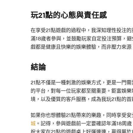
玩21點的心態與責任感
在享受21點遊戲的過程中，我深知理性投注
滿18歲者參與，並鼓勵玩家自定投注預算，
戲都是健康且快樂的娛樂體驗，而非壓力來源
結論
21點不僅是一種刺激的娛樂方式，更是一門
的平台，對每一位玩家都至關重要。鉅富娛樂
境，以及優質的客戶服務，成為我玩21點的首
如果你也想體驗21點帶來的樂趣，同時享受
城
。記得，參與遊戲前一定要確認年滿18周
祝大家在21點的遊戲桌上好運連連，贏得屬於