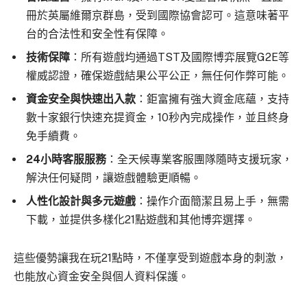
冊於英屬維爾京群島，受到國際協會認可。這意味著平
台的合法性和安全性有保障。
技術保障
：所有遊戲均通過TST及國際博弈展覽G2E等
權威認證，確保遊戲結果公平公正，無任何作弊可能。
資金安全與快速出入款
：鉅富擁有強大資金底蘊，支持
數十家銀行快速充提資金，10秒內完成操作，並且終身
免手續費。
24小時客服服務
：全天候專業客服團隊隨時支援玩家，
解決任何疑問，讓遊戲體驗更順暢。
人性化設計與多元遊戲
：操作介面簡潔且易上手，無需
下載，並提供多樣化21點遊戲和其他博弈選擇。
這些優勢讓我在玩21點時，不僅享受到遊戲本身的刺激，
也能放心資金安全與個人資料保護。