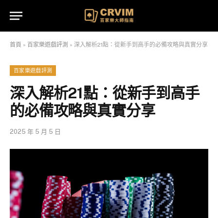
首頁
»
百家樂遊戲評測
»
深入解析21點：從新手到高手的必備攻略與真實分享
百家樂遊戲評測
深入解析21點：從新手到高手
的必備攻略與真實分享
2025 年 5 月 5 日