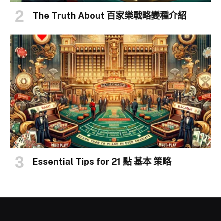
The Truth About 百家樂戰略變種介紹
Essential Tips for 21 點 基本 策略