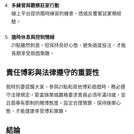
多練習與觀察莊家行動
線上平台提供隨時練習的機會，透過反覆嘗試累積經
驗。
適時休息與控制情緒
21點雖然刺激，但保持良好心態，避免過度投注，才能
長期享受遊戲樂趣。
責任博彩與法律遵守的重要性
我特別要提醒大家，參與21點和其他博彩遊戲時，務必遵
守法律規定。鉅富娛樂城嚴格要求會員必須年滿18歲，並
且倡導有節制的賭博態度。設定合理預算，保持娛樂心
態，才能健康享受博彩樂趣。
結論