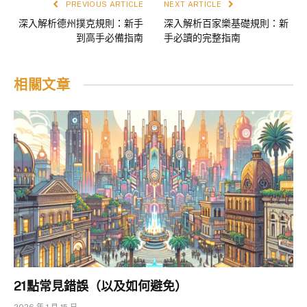
PREVIOUS ARTICLE
NEXT ARTICLE
深入解析德州撲克規則：新手
深入解析百家樂基礎規則：新
到高手必備指南
手必讀的完整指南
相關文章
21點常見錯誤（以及如何避免）