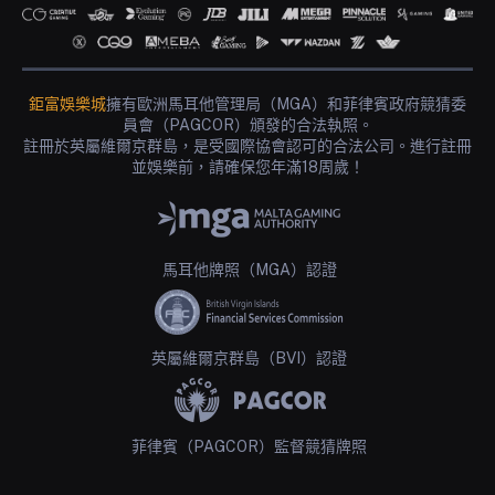
鉅富娛樂城
擁有歐洲馬耳他管理局（MGA）和菲律賓政府競猜委
員會（PAGCOR）頒發的合法執照。
註冊於英屬維爾京群島，是受國際協會認可的合法公司。進行註冊
並娛樂前，請確保您年滿18周歲！
馬耳他牌照（MGA）認證
英屬維爾京群島（BVI）認證
菲律賓（PAGCOR）監督競猜牌照