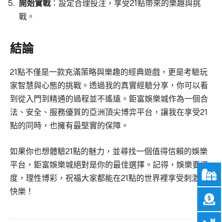
開始實戰
：設定合理投注，享受21點帶來的樂趣與挑
戰。
結論
21點不僅是一款充滿策略與樂趣的經典遊戲，更是考驗玩
家智慧與心態的挑戰。透過我的真實經驗分享，你可以看
到從入門到精通的過程並不遙遠。鉅富娛樂城作為一個合
法、安全、服務優質的亞洲頂尖博弈平台，讓我在享受21
點的同時，也擁有最堅實的保障。
如果你也想體驗21點的魅力，並尋找一個值得信賴的娛樂
平台，鉅富娛樂城絕對是你的最佳選擇。記得，娛樂要適
度，理性博彩，祝福大家都能在21點的世界裡享受刺激與
快樂！