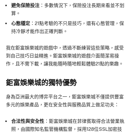
避免保險投注
：多數情況下，保險投注長期來看並不划
算。
心態穩定
：21點考驗的不只是技巧，還有心態管理，保
持冷靜才能作出正確判斷。
我在鉅富娛樂城的遊戲中，透過不斷練習這些策略，感受
到自己技巧日益精進。鉅富娛樂城的遊戲介面簡潔易操
作，且不需下載，讓我能隨時隨地輕鬆體驗21點的樂趣。
鉅富娛樂城的獨特優勢
身為亞洲最大的博弈平台之一，鉅富娛樂城不僅提供豐富
多元的娛樂產品，更在安全性與服務品質上做足功夫：
合法性與安全性
：鉅富娛樂城在菲律賓取得合法營業執
照，由國際知名監管機構監督，採用128位SSL加密技