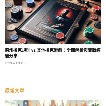
德州撲克規則 vs 其他撲克遊戲：全面解析與實戰經
驗分享
2026 年 1 月 15 日
最新文章