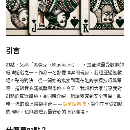
引言
21點，又稱「黑傑克（Blackjack）」，是全球最受歡迎的
紙牌遊戲之一。作為一名熱愛博弈的玩家，我經歷過無數
場21點的對決，從一開始的摸索到現在能夠掌握技巧與策
略，這過程充滿挑戰與樂趣。今天，我想和大家分享我對
21點的真實體驗，並同時介紹一個讓我感到安全可靠、服
務一流的線上娛樂平台——
鉅富娛樂城
，讓你在享受21點
的同時，也能體驗到最安心的博彩環境。