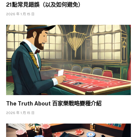
21點常見錯誤（以及如何避免）
2026 年 1 月 15 日
The Truth About 百家樂戰略變種介紹
2026 年 1 月 15 日