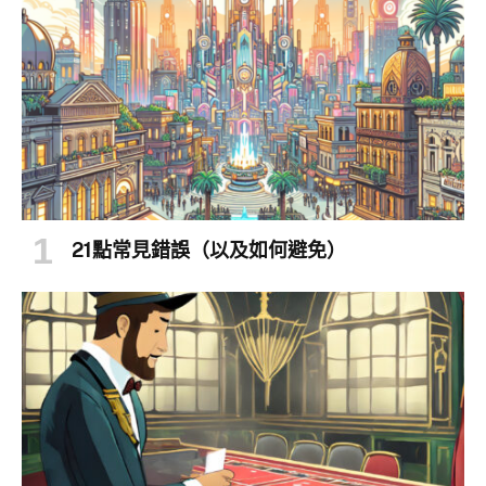
21點常見錯誤（以及如何避免）