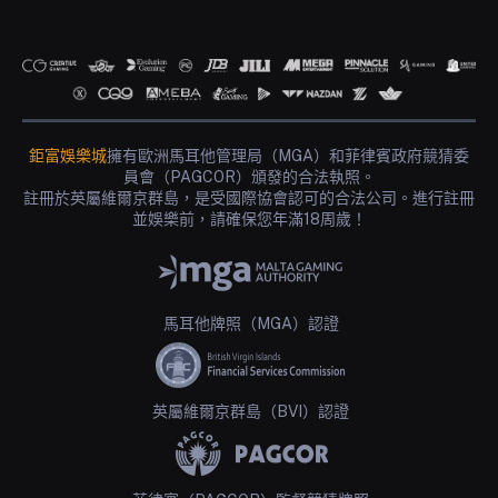
鉅富娛樂城
擁有歐洲馬耳他管理局（MGA）和菲律賓政府競猜委
員會（PAGCOR）頒發的合法執照。
註冊於英屬維爾京群島，是受國際協會認可的合法公司。進行註冊
並娛樂前，請確保您年滿18周歲！
馬耳他牌照（MGA）認證
英屬維爾京群島（BVI）認證