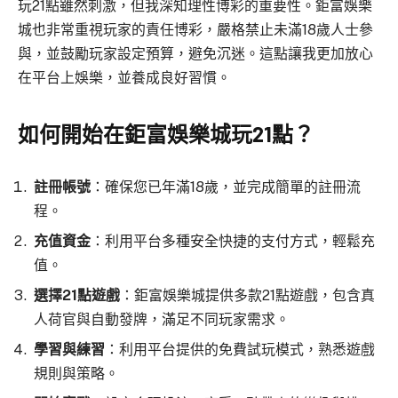
玩21點雖然刺激，但我深知理性博彩的重要性。鉅富娛樂
城也非常重視玩家的責任博彩，嚴格禁止未滿18歲人士參
與，並鼓勵玩家設定預算，避免沉迷。這點讓我更加放心
在平台上娛樂，並養成良好習慣。
如何開始在鉅富娛樂城玩21點？
註冊帳號
：確保您已年滿18歲，並完成簡單的註冊流
程。
充值資金
：利用平台多種安全快捷的支付方式，輕鬆充
值。
選擇21點遊戲
：鉅富娛樂城提供多款21點遊戲，包含真
人荷官與自動發牌，滿足不同玩家需求。
學習與練習
：利用平台提供的免費試玩模式，熟悉遊戲
規則與策略。