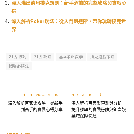
深入淺出德州撲克規則：新手必讀的完整攻略與實戰心
得
深入解析Poker玩法：從入門到進階，帶你玩轉撲克世
界
21 點技巧
21 點攻略
基本策略教學
撲克遊戲策略
賭場必勝法
PREVIOUS ARTICLE
NEXT ARTICLE
深入解析百家樂攻略：從新手
深入解析百家樂預測與分析：
到高手的實戰心得分享
提升勝率的實戰秘訣與鉅富娛
樂城保障體驗