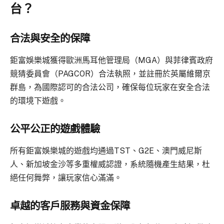
台？
合法與安全的保障
鉅富娛樂城獲得歐洲馬耳他管理局（MGA）與菲律賓政府
競猜委員會（PAGCOR）合法執照，並註冊於英屬維爾京
群島，為國際認可的合法公司，確保每位玩家在安全合法
的環境下遊戲。
公平公正的遊戲體驗
所有鉅富娛樂城的遊戲均通過TST、G2E、澳門威尼斯
人、新加坡金沙等多重權威認證，系統隨機產生結果，杜
絕任何舞弊，讓玩家信心滿滿。
卓越的客戶服務與資金保障