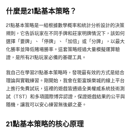
什麼是21點基本策略？
21點基本策略是一組根據數學概率和統計分析設計的決策
規則，它告訴玩家在不同手牌和莊家明牌情況下，該如何
選擇「要牌」、「停牌」、「加倍」或「分牌」，以最大
化勝率並降低賭場勝率。這套策略經過大量模擬運算驗
證，是所有21點玩家必備的基礎工具。
我自己在學習21點基本策略時，發現最有效的方式是結合
理論與實戰練習。剛開始，我會在鉅富娛樂城的線上平台
上進行免費試玩，這裡的遊戲皆通過全美權威系統技術測
試（TST）和多項國際博弈認證，保證遊戲結果的公平與
隨機，讓我可以安心練習無後顧之憂。
21點基本策略的核心原理