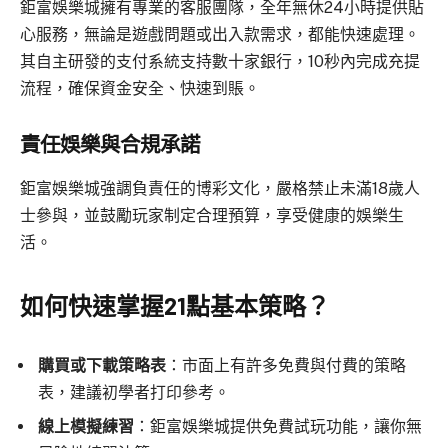
鉅富娛樂城擁有專業的客服團隊，全年無休24小時提供貼
心服務，無論是遊戲問題或出入款需求，都能快速處理。
其自主研發的支付系統支持數十家銀行，10秒內完成充提
流程，確保資金安全、快速到賬。
責任娛樂與合規承諾
鉅富娛樂城強調負責任的博彩文化，嚴格禁止未滿18歲人
士參與，並鼓勵玩家制定合理預算，享受健康的娛樂生
活。
如何快速掌握21點基本策略？
購買或下載策略表
：市面上有許多免費與付費的策略
表，建議初學者打印參考。
線上模擬練習
：鉅富娛樂城提供免費試玩功能，讓你無