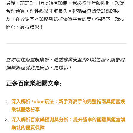
最後，請謹記：賭博須有節制，務必遵守年齡限制，設定
合理預算，理性娛樂才能長久。祝福每位熱愛21點的朋
友，在遵循基本策略與選擇優質平台的雙重保障下，玩得
開心、贏得精彩！
立即前往鉅富娛樂城，體驗專業安全的21點遊戲，讓您的
娛樂旅程從此更安心、更精彩！
更多百家樂相關文章:
深入解析Poker玩法：新手到高手的完整指南與鉅富娛
樂城體驗分享
深入解析百家樂預測與分析：提升勝率的關鍵與鉅富娛
樂城的優質保障