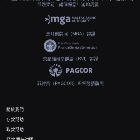
並娛樂前，請確保您年滿18周歲！
馬耳他牌照（MGA）認證
英屬維爾京群島（BVI）認證
菲律賓（PAGCOR）監督競猜牌照
關於我們
存款幫助
取款幫助
條款,責任說明