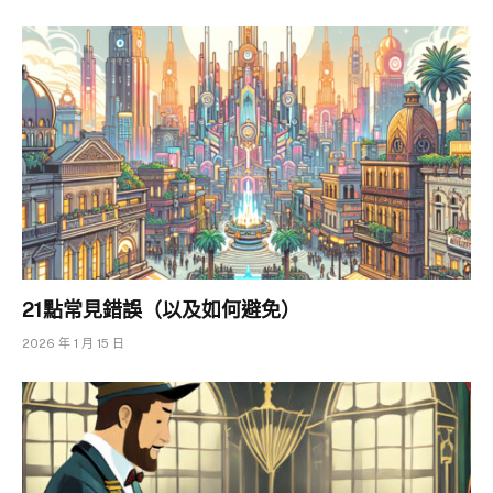
21點常見錯誤（以及如何避免）
2026 年 1 月 15 日