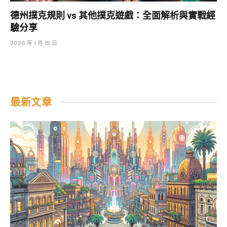
德州撲克規則 vs 其他撲克遊戲：全面解析與實戰經
驗分享
2026 年 1 月 15 日
最新文章