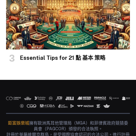
Essential Tips for 21 點 基本 策略
鉅富娛樂城
擁有歐洲馬耳他管理局（MGA）和菲律賓政府競猜委
員會（PAGCOR）頒發的合法執照。
註冊於英屬維爾京群島，是受國際協會認可的合法公司。進行註冊