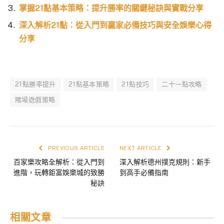
掌握21點基本策略：提升勝率的關鍵秘訣與實戰分享
深入解析21點：從入門到贏家必備技巧與安全娛樂心得
分享
21點勝率提升
21點基本策略
21點技巧
二十一點攻略
賭場遊戲策略
PREVIOUS ARTICLE
NEXT ARTICLE
百家樂攻略全解析：從入門到
深入解析德州撲克規則：新手
進階，玩轉鉅富娛樂城的致勝
到高手必備指南
秘訣
相關文章