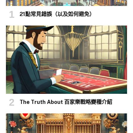
21點常見錯誤（以及如何避免）
The Truth About 百家樂戰略變種介紹