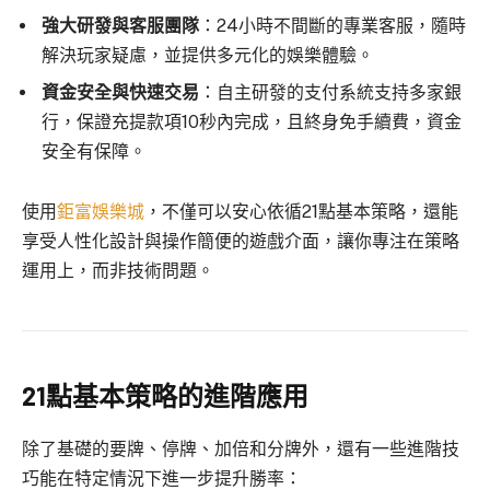
強大研發與客服團隊
：24小時不間斷的專業客服，隨時
解決玩家疑慮，並提供多元化的娛樂體驗。
資金安全與快速交易
：自主研發的支付系統支持多家銀
行，保證充提款項10秒內完成，且終身免手續費，資金
安全有保障。
使用
鉅富娛樂城
，不僅可以安心依循21點基本策略，還能
享受人性化設計與操作簡便的遊戲介面，讓你專注在策略
運用上，而非技術問題。
21點基本策略的進階應用
除了基礎的要牌、停牌、加倍和分牌外，還有一些進階技
巧能在特定情況下進一步提升勝率：