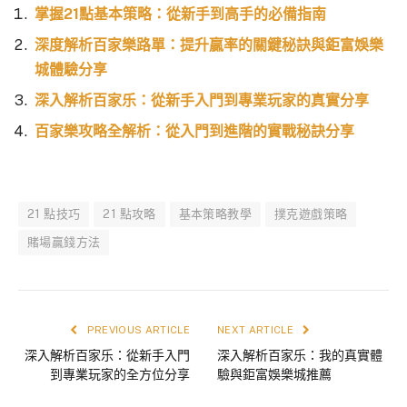
掌握21點基本策略：從新手到高手的必備指南
深度解析百家樂路單：提升贏率的關鍵秘訣與鉅富娛樂
城體驗分享
深入解析百家乐：從新手入門到專業玩家的真實分享
百家樂攻略全解析：從入門到進階的實戰秘訣分享
21 點技巧
21 點攻略
基本策略教學
撲克遊戲策略
賭場贏錢方法
PREVIOUS ARTICLE
NEXT ARTICLE
深入解析百家乐：從新手入門
深入解析百家乐：我的真實體
到專業玩家的全方位分享
驗與鉅富娛樂城推薦