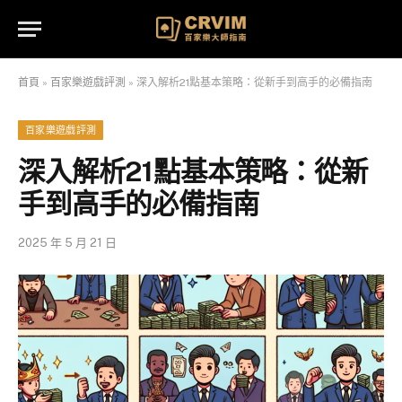
首頁
»
百家樂遊戲評測
»
深入解析21點基本策略：從新手到高手的必備指南
百家樂遊戲評測
深入解析21點基本策略：從新
手到高手的必備指南
2025 年 5 月 21 日