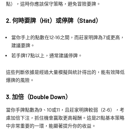
點），這時你應該保守策略，避免冒險要牌。
2. 何時要牌（Hit）或停牌（Stand）
當你手上的點數在12-16之間，而莊家明牌為7或更高，
建議要牌。
若手牌17點以上，通常建議停牌。
這些判斷依據是經過大量模擬與統計得出的，能有效降低
爆牌的風險。
3. 加倍（Double Down）
當你手牌點數為9、10或11，且莊家明牌較弱（2-6），考
慮加倍下注，抓住機會贏取更高報酬。這是21點基本策略
中非常重要的一環，能顯著提升你的收益。