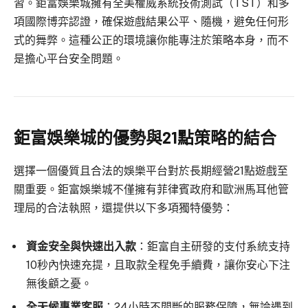
習。鉅富娛樂城擁有全美權威系統技術測試（TST）和多
項國際博弈認證，確保遊戲結果公平、隨機，避免任何形
式的舞弊。這種公正的環境讓你能專注於策略本身，而不
是擔心平台安全問題。
鉅富娛樂城的優勢與21點策略的結合
選擇一個優質且合法的娛樂平台對於長期經營21點遊戲至
關重要。鉅富娛樂城不僅擁有菲律賓政府和歐洲馬耳他管
理局的合法執照，還提供以下多項獨特優勢：
資金安全與快速出入款
：鉅富自主研發的支付系統支持
10秒內快速充提，且取款全程免手續費，讓你安心下注
無後顧之憂。
全天候專業客服
：24小時不間斷的服務保障，無論遇到