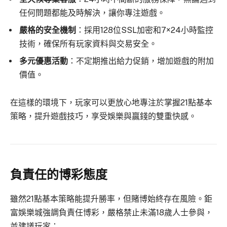
任何問題都能及時解決，讓你專注遊戲。
嚴格的安全機制
：採用128位SSL加密和7×24小時監控
技術，確保所有玩家資料與交易安全。
多元優惠活動
：不定期推出給力促銷，增加遊戲的附加
價值。
在這樣的環境下，玩家可以更放心地專注於掌握21點基本
策略，提升遊戲技巧，享受娛樂與贏錢的雙重快感。
負責任的博彩態度
雖然21點基本策略能提升勝率，但賭博始終存在風險。鉅
富娛樂城強調負責任博彩，嚴格禁止未滿18歲人士參與，
並建議玩家：