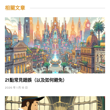
相關文章
21點常見錯誤（以及如何避免）
2026 年 1 月 15 日