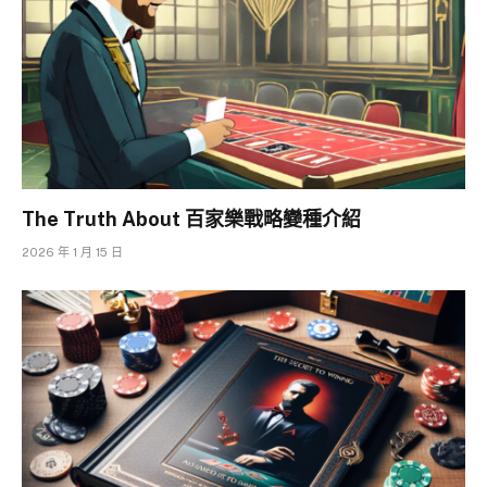
The Truth About 百家樂戰略變種介紹
2026 年 1 月 15 日