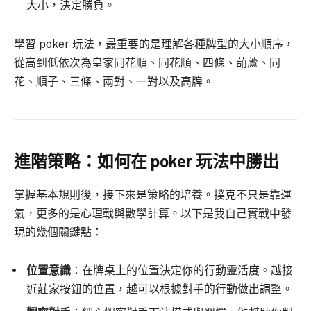
大小，決定勝負。
學習 poker 玩法，最重要的是理解各種牌型的大小順序，
從高到低依次為皇家同花順、同花順、四條、葫蘆、同
花、順子、三條、兩對、一對以及高牌。
進階策略：如何在 poker 玩法中勝出
掌握基本規則後，接下來是策略的培養。撲克不只是靠運
氣，更多的是心理戰與數學計算。以下是我自己實戰中發
現的幾個關鍵點：
位置意識
：在牌桌上的位置決定你的行動靈活度。越接
近莊家按鈕的位置，越可以根據對手的行動做出調整。