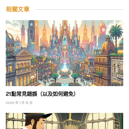
相關文章
21點常見錯誤（以及如何避免）
2026 年 1 月 15 日