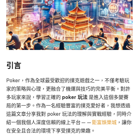
引言
Poker，作為全球最受歡迎的撲克遊戲之一，不僅考驗玩
家的策略與心理，更融合了機運與技巧的完美平衡。對許
多玩家來說，學習正確的
poker 玩法
是進入這個多變賽
局的第一步。作為一名經驗豐富的撲克愛好者，我想透過
這篇文章分享我對 poker 玩法的理解與實戰經驗，同時介
紹一個我個人深度信賴的線上平台——
鉅富娛樂城
，讓你
在安全且合法的環境下享受撲克的樂趣。