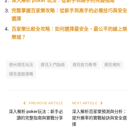
深入解析 poker 玩法：從新手到高手的完整指南
完整掌握百家樂攻略：從新手到高手的必備技巧與安全
選擇
百家樂比較全攻略：如何選擇最安全、最公平的線上娛
樂城？
德州撲克玩法
撲克入門指南
撲克技巧教學
撲克規則
撲克遊戲策略
PREVIOUS ARTICLE
NEXT ARTICLE
深入解析 poker玩法：新手必
深入解析百家樂預測與分析：
讀的完整指南與實戰分享
提升勝率的實戰秘訣與安全選
擇