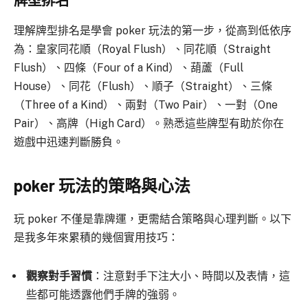
牌型排名
理解牌型排名是學會 poker 玩法的第一步，從高到低依序
為：皇家同花順（Royal Flush）、同花順（Straight
Flush）、四條（Four of a Kind）、葫蘆（Full
House）、同花（Flush）、順子（Straight）、三條
（Three of a Kind）、兩對（Two Pair）、一對（One
Pair）、高牌（High Card）。熟悉這些牌型有助於你在
遊戲中迅速判斷勝負。
poker 玩法的策略與心法
玩 poker 不僅是靠牌運，更需結合策略與心理判斷。以下
是我多年來累積的幾個實用技巧：
觀察對手習慣
：注意對手下注大小、時間以及表情，這
些都可能透露他們手牌的強弱。