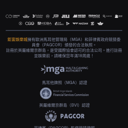
鉅富娛樂城
擁有歐洲馬耳他管理局（MGA）和菲律賓政府競猜委
員會（PAGCOR）頒發的合法執照。
註冊於英屬維爾京群島，是受國際協會認可的合法公司。進行註冊
並娛樂前，請確保您年滿18周歲！
馬耳他牌照（MGA）認證
英屬維爾京群島（BVI）認證
菲律賓（PAGCOR）監督競猜牌照