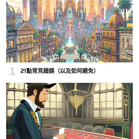
21點常見錯誤（以及如何避免）