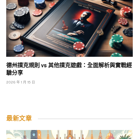
德州撲克規則 vs 其他撲克遊戲：全面解析與實戰經
驗分享
2026 年 1 月 15 日
最新文章