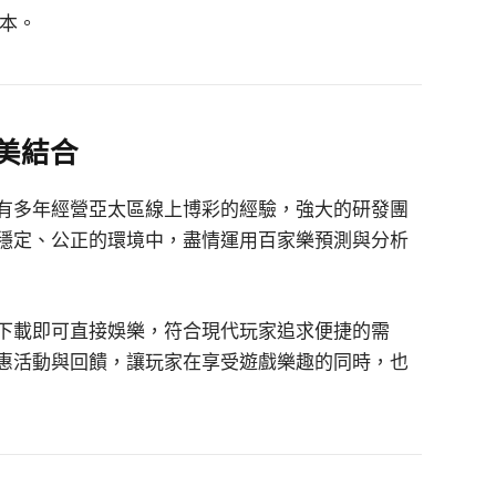
本。
美結合
有多年經營亞太區線上博彩的經驗，強大的研發團
穩定、公正的環境中，盡情運用百家樂預測與分析
下載即可直接娛樂，符合現代玩家追求便捷的需
惠活動與回饋，讓玩家在享受遊戲樂趣的同時，也