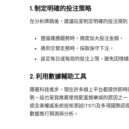
1. 制定明確的投注策略
在分析牌路後，建議玩家制定明確的投注規則
遵循連勝趨勢時，適度加大投注金額。
遇到交替走勢時，採取保守下注。
設定每日或每局的投注上限，避免因情緒
2. 利用數據輔助工具
隨著科技進步，現在許多線上平台都提供即時
勢。這也是我推薦使用鉅富娛樂城的原因之一
過全美權威系統技術測試(TST)及多項國際
數據進行預測與分析。