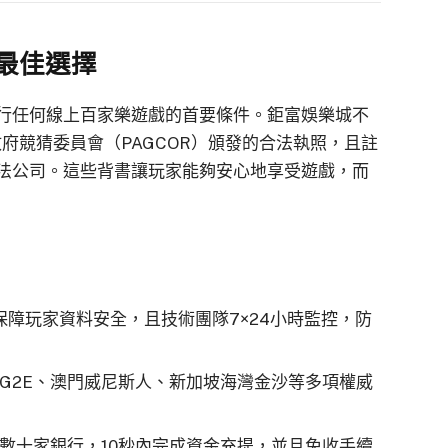
最佳選擇
行任何線上百家樂遊戲的首要條件。鉅富娛樂城不
府競猜委員會（PAGCOR）頒發的合法執照，且註
法公司。這些背書讓玩家能夠安心地享受遊戲，而
，保障玩家資料安全，且技術團隊7×24小時監控，防
G2E、澳門威尼斯人、新加坡海灣金沙等多項權威
數十家銀行，10秒內完成資金充提，並且免收手續