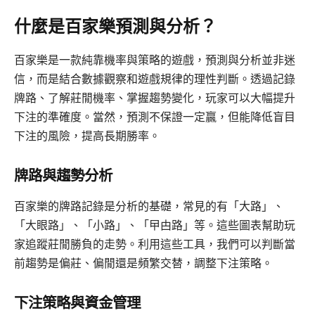
什麼是百家樂預測與分析？
百家樂是一款純靠機率與策略的遊戲，預測與分析並非迷
信，而是結合數據觀察和遊戲規律的理性判斷。透過記錄
牌路、了解莊閒機率、掌握趨勢變化，玩家可以大幅提升
下注的準確度。當然，預測不保證一定贏，但能降低盲目
下注的風險，提高長期勝率。
牌路與趨勢分析
百家樂的牌路記錄是分析的基礎，常見的有「大路」、
「大眼路」、「小路」、「曱甴路」等。這些圖表幫助玩
家追蹤莊閒勝負的走勢。利用這些工具，我們可以判斷當
前趨勢是偏莊、偏閒還是頻繁交替，調整下注策略。
下注策略與資金管理