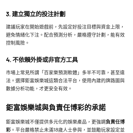
3. 建立獨立的投注計劃
建議玩家在開始遊戲前，先設定好投注目標與資金上限，
避免情緒化下注。配合預測分析，嚴格遵守計劃，能有效
控制風險。
4. 不依賴外掛或非官方工具
市場上常見所謂「百家樂預測軟體」多半不可靠，甚至違
法。選擇鉅富娛樂城這類合法平台，使用內建的牌路圖與
數據分析功能，才更安全有效。
鉅富娛樂城與負責任博彩的承諾
鉅富娛樂城不僅提供多元化的娛樂產品，更強調
負責任博
彩
。平台嚴格禁止未滿18歲人士參與，並鼓勵玩家設定並