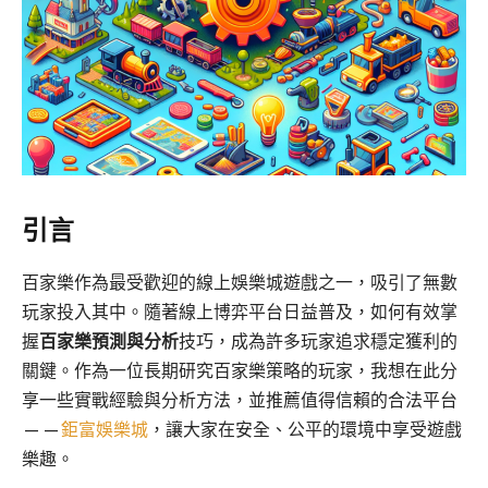
引言
百家樂作為最受歡迎的線上娛樂城遊戲之一，吸引了無數
玩家投入其中。隨著線上博弈平台日益普及，如何有效掌
握
百家樂預測與分析
技巧，成為許多玩家追求穩定獲利的
關鍵。作為一位長期研究百家樂策略的玩家，我想在此分
享一些實戰經驗與分析方法，並推薦值得信賴的合法平台
——
鉅富娛樂城
，讓大家在安全、公平的環境中享受遊戲
樂趣。