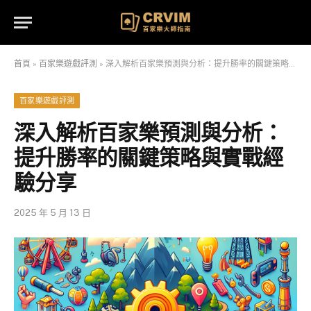
首頁
»
百家樂遊戲評測
»
深入解析百家樂預測與分析：提升勝率的關鍵策略與實戰經驗分享
百家樂遊戲評測
深入解析百家樂預測與分析：
提升勝率的關鍵策略與實戰經
驗分享
2025 年 5 月 13 日