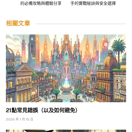
的必備攻略與體驗分享
手的實戰秘訣與安全選擇
相關文章
21點常見錯誤（以及如何避免）
2026 年 1 月 15 日