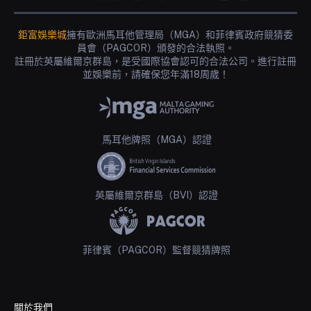
鉅富娛樂城
擁有歐洲馬耳他管理局（MGA）和菲律賓政府競猜委
員會（PAGCOR）頒發的合法執照。
註冊於英屬維爾京群島，是受國際協會認可的合法公司。進行註冊
並娛樂前，請確保您年滿18周歲！
馬耳他牌照（MGA）認證
英屬維爾京群島（BVI）認證
菲律賓（PAGCOR）監督競猜牌照
關於我們