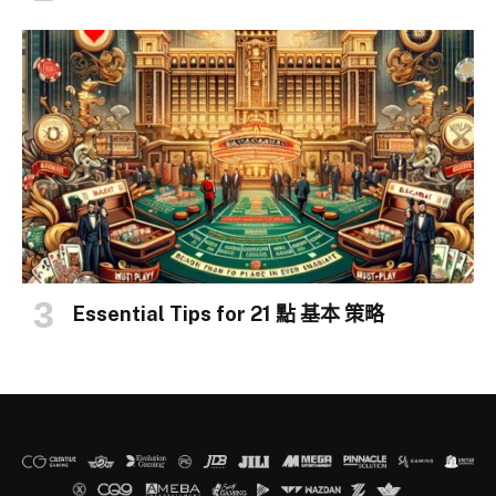
Essential Tips for 21 點 基本 策略