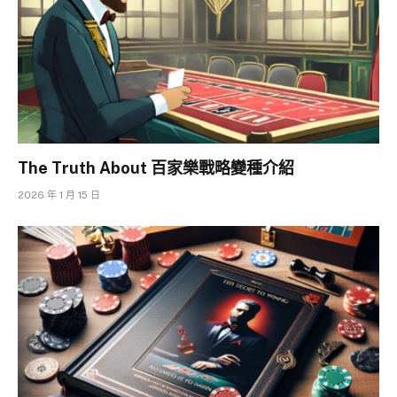
The Truth About 百家樂戰略變種介紹
2026 年 1 月 15 日