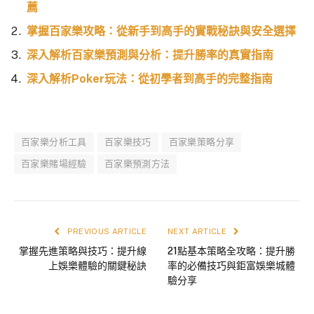
薦
掌握百家樂攻略：從新手到高手的實戰秘訣與安全選擇
深入解析百家樂預測與分析：提升勝率的真實指南
深入解析Poker玩法：從初學者到高手的完整指南
百家樂分析工具
百家樂技巧
百家樂策略分享
百家樂賭場經驗
百家樂預測方法
PREVIOUS ARTICLE
NEXT ARTICLE
掌握先進策略與技巧：提升線
21點基本策略全攻略：提升勝
上娛樂體驗的關鍵秘訣
率的必備技巧與鉅富娛樂城體
驗分享