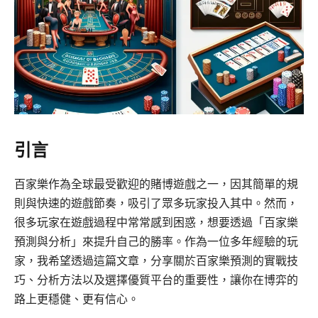
引言
百家樂作為全球最受歡迎的賭博遊戲之一，因其簡單的規
則與快速的遊戲節奏，吸引了眾多玩家投入其中。然而，
很多玩家在遊戲過程中常常感到困惑，想要透過「百家樂
預測與分析」來提升自己的勝率。作為一位多年經驗的玩
家，我希望透過這篇文章，分享關於百家樂預測的實戰技
巧、分析方法以及選擇優質平台的重要性，讓你在博弈的
路上更穩健、更有信心。