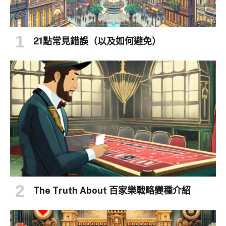
21點常見錯誤（以及如何避免）
The Truth About 百家樂戰略變種介紹