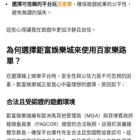
選擇可信賴的平台玩
百家樂
，確保遊戲結果的公平性，
避免無謂的損失。
這些心得讓我在遊戲中更加冷靜且自信。
為何選擇鉅富娛樂城來使用百家樂路
單？
在選擇線上娛樂平台時，安全性與公信力是不可忽視的因
素。鉅富娛樂城正是我心中最理想的選擇，原因如下：
合法且受認證的遊戲環境
鉅富娛樂城擁有歐洲馬耳他管理局（MGA）與菲律賓政府
競猜委員會（PAGCOR）頒發的合法執照，註冊於英屬維
爾京群島，確保平台運作完全合法且受國際協會認可。這