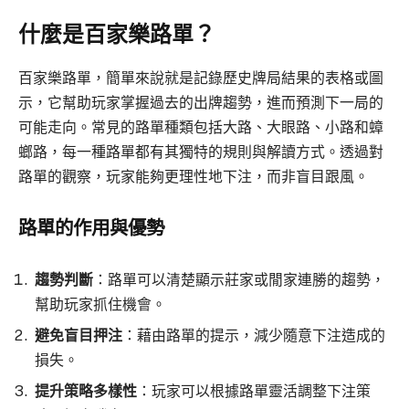
什麼是百家樂路單？
百家樂路單，簡單來說就是記錄歷史牌局結果的表格或圖
示，它幫助玩家掌握過去的出牌趨勢，進而預測下一局的
可能走向。常見的路單種類包括大路、大眼路、小路和蟑
螂路，每一種路單都有其獨特的規則與解讀方式。透過對
路單的觀察，玩家能夠更理性地下注，而非盲目跟風。
路單的作用與優勢
趨勢判斷
：路單可以清楚顯示莊家或閒家連勝的趨勢，
幫助玩家抓住機會。
避免盲目押注
：藉由路單的提示，減少隨意下注造成的
損失。
提升策略多樣性
：玩家可以根據路單靈活調整下注策