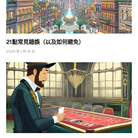
21點常見錯誤（以及如何避免）
2026 年 1 月 15 日