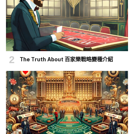
The Truth About 百家樂戰略變種介紹