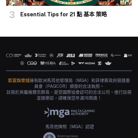
Essential Tips for 21 點 基本 策略
鉅富娛樂城
擁有歐洲馬耳他管理局（MGA）和菲律賓政府競猜委
員會（PAGCOR）頒發的合法執照。
註冊於英屬維爾京群島，是受國際協會認可的合法公司。進行註冊
並娛樂前，請確保您年滿18周歲！
馬耳他牌照（MGA）認證