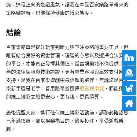
態。這種正向的遊戲風氣，讓我在享受百家樂路單帶來的
策略樂趣時，也能保持健康的博彩態度。
結論
百家樂路單是提升玩家判斷力與下注策略的重要工具，但
唯有結合良好的資金管理、理智的心態以及選擇合法安全
的平台，才能真正發揮其價值。鉅富娛樂城不僅提供了完
善的法律保障與技術認證，更有專業客服與高效支付系統
支持，是我在百家樂遊戲中最信賴的夥伴。無論您是百家
樂新手還是老手，善用路單並選擇
鉅富娛樂城
，都能讓您
的線上博彩之旅更安心、更有趣、更具勝算。
最後提醒大家，進行任何線上博彩活動前，請務必確認您
已年滿18歲，並以娛樂為目的，適度投注，享受遊戲樂
趣。