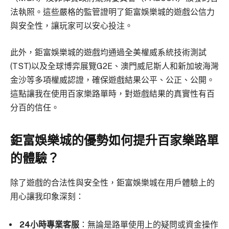
法執照。這些嚴格的監管證明了鉅富娛樂城的遊戲公信力
與安全性，讓玩家可以安心投注。
此外，鉅富娛樂城的遊戲均通過全美權威系統技術測試
(TST)以及全球博弈展覽G2E、澳門威尼斯人和新加坡海灣
金沙等多項權威認證，確保遊戲結果公平、公正、公開。
這點讓我在使用百家樂路單時，對遊戲結果的真實性有百
分百的信任。
鉅富娛樂城的優勢如何提升百家樂路單
的體驗？
除了遊戲的合法性與安全性，鉅富娛樂城在用戶體驗上的
用心讓我印象深刻：
24小時專業客服
：無論是路單使用上的疑問或資金操作