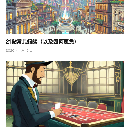
21點常見錯誤（以及如何避免）
2026 年 1 月 15 日