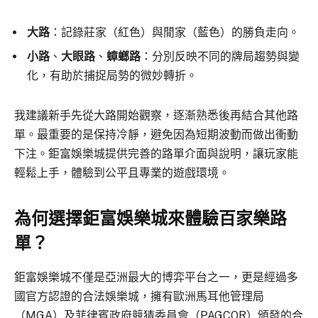
大路
：記錄莊家（紅色）與閒家（藍色）的勝負走向。
小路
、
大眼路
、
蟑螂路
：分別反映不同的牌局趨勢與變
化，有助於捕捉局勢的微妙轉折。
我建議新手先從大路開始觀察，逐漸熟悉後再結合其他路
單。最重要的是保持冷靜，避免因為短期波動而做出衝動
下注。鉅富娛樂城提供完善的路單介面與說明，讓玩家能
輕鬆上手，體驗到公平且專業的遊戲環境。
為何選擇鉅富娛樂城來體驗百家樂路
單？
鉅富娛樂城不僅是亞洲最大的博弈平台之一，更是經過多
國官方認證的合法娛樂城，擁有歐洲馬耳他管理局
（MGA）及菲律賓政府競猜委員會（PAGCOR）頒發的合