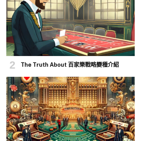
The Truth About 百家樂戰略變種介紹