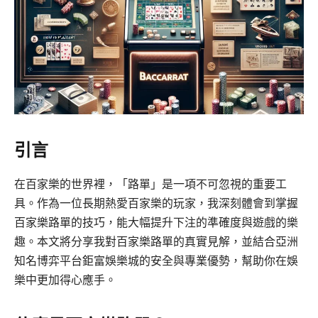
引言
在百家樂的世界裡，「路單」是一項不可忽視的重要工
具。作為一位長期熱愛百家樂的玩家，我深刻體會到掌握
百家樂路單的技巧，能大幅提升下注的準確度與遊戲的樂
趣。本文將分享我對百家樂路單的真實見解，並結合亞洲
知名博弈平台鉅富娛樂城的安全與專業優勢，幫助你在娛
樂中更加得心應手。