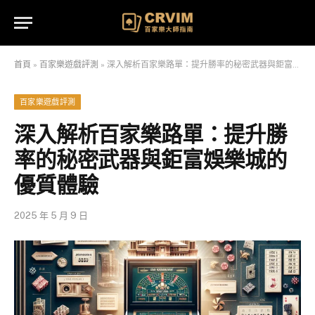
首頁
»
百家樂遊戲評測
»
深入解析百家樂路單：提升勝率的秘密武器與鉅富娛樂城的優質體驗
百家樂遊戲評測
深入解析百家樂路單：提升勝
率的秘密武器與鉅富娛樂城的
優質體驗
2025 年 5 月 9 日