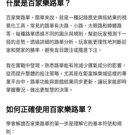
什麼是百家樂路單？
百家樂路單，簡單來說，就是一種記錄歷史牌局結果的視
覺化工具。常見的路單有大路、小路、大眼路和蟑螂路
等，每種路單透過不同的圖示與規則，幫助玩家預測下一
局的走勢。透過詳細的路單分析，玩家能更理性地判斷莊
家和閒家的勝率，避免盲目跟注或隨意下注。
我在實戰中發現，熟悉路單能有效減少運氣成分的影響，
從而提升整體的投注策略。尤其是在鉅富娛樂城這樣的專
業平台中，路單功能與遊戲結果同步更新，讓玩家能即時
掌握賽況，做出更智慧的決策。
如何正確使用百家樂路單？
學會解讀百家樂路單的第一步是理解它的基本符號和規
則：