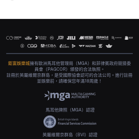
鉅富娛樂城
擁有歐洲馬耳他管理局（MGA）和菲律賓政府競猜委
員會（PAGCOR）頒發的合法執照。
註冊於英屬維爾京群島，是受國際協會認可的合法公司。進行註冊
並娛樂前，請確保您年滿18周歲！
馬耳他牌照（MGA）認證
英屬維爾京群島（BVI）認證