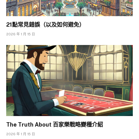
21點常見錯誤（以及如何避免）
2026 年 1 月 15 日
The Truth About 百家樂戰略變種介紹
2026 年 1 月 15 日