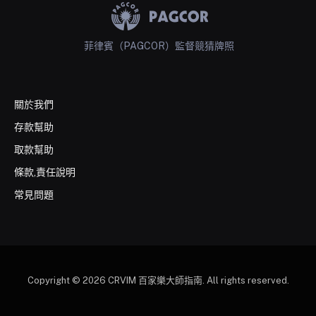
菲律賓（PAGCOR）監督競猜牌照
關於我們
存款幫助
取款幫助
條款,責任說明
常見問題
Copyright © 2026 CRVIM 百家樂大師指南. All rights reserved.