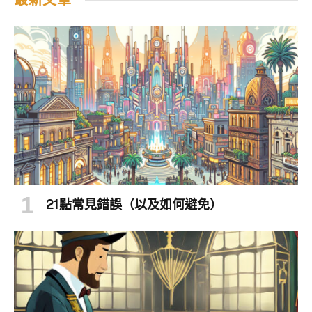
21點常見錯誤（以及如何避免）