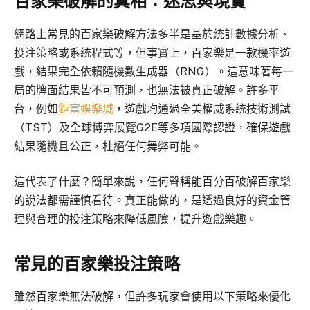
百家樂破解的真相：迷思與現實
網路上常見的百家樂破解方法多半是基於統計數據分析、
投注策略或系統程式等，但事實上，百家樂是一款機率遊
戲，結果完全依賴隨機數生成器（RNG）。這意味著每一
局的牌面結果皆不可預測，也無法被真正破解。許多平
台，例如
鉅富娛樂城
，遊戲均通過全美權威系統技術測試
（TST）及全球博弈展覽G2E等多項國際認證，確保遊戲
結果隨機且公正，杜絕任何舞弊可能。
這代表了什麼？簡單來說，任何聲稱能百分百破解百家樂
的說法都需謹慎看待。真正能做的，是透過良好的資金管
理與合理的投注策略來降低風險，提升遊戲樂趣。
常見的百家樂投注策略
雖然百家樂無法破解，但許多玩家會使用以下策略來優化