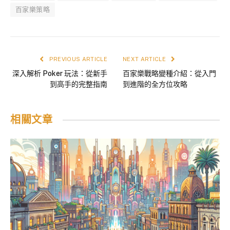
百家樂策略
PREVIOUS ARTICLE
NEXT ARTICLE
深入解析 Poker 玩法：從新手
百家樂戰略變種介紹：從入門
到高手的完整指南
到進階的全方位攻略
相關文章