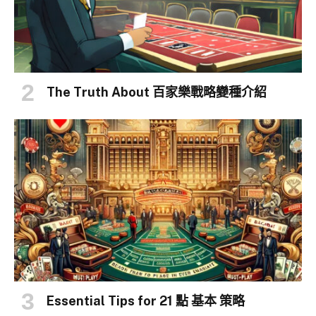
The Truth About 百家樂戰略變種介紹
Essential Tips for 21 點 基本 策略