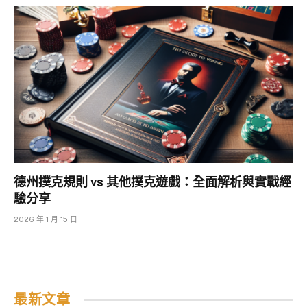
德州撲克規則 vs 其他撲克遊戲：全面解析與實戰經
驗分享
2026 年 1 月 15 日
最新文章