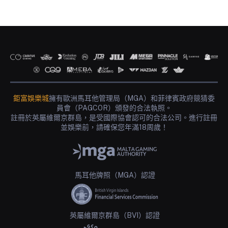
鉅富娛樂城
擁有歐洲馬耳他管理局（MGA）和菲律賓政府競猜委
員會（PAGCOR）頒發的合法執照。
註冊於英屬維爾京群島，是受國際協會認可的合法公司。進行註冊
並娛樂前，請確保您年滿18周歲！
馬耳他牌照（MGA）認證
英屬維爾京群島（BVI）認證