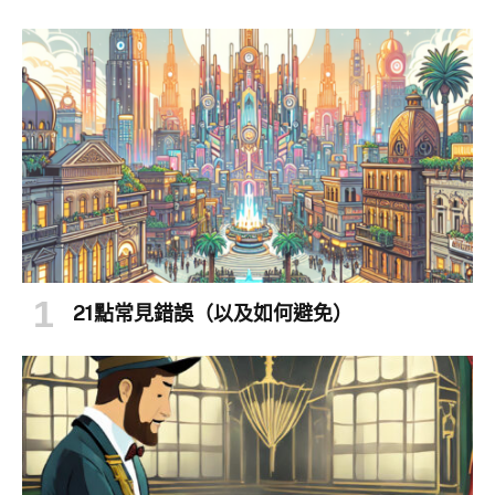
21點常見錯誤（以及如何避免）