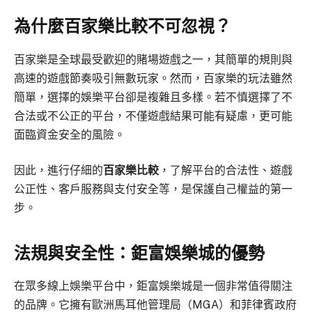
為什麼百家樂比較不可忽視？
百家樂是全球最受歡迎的賭場遊戲之一，其簡單的規則與
高速的遊戲節奏吸引無數玩家。然而，百家樂的玩法雖然
簡單，選擇的娛樂平台卻是複雜且多樣。若不慎選擇了不
合法或不公正的平台，不僅遊戲結果可能有疑慮，更可能
面臨資金安全的風險。
因此，進行仔細的
百家樂比較
，了解平台的合法性、遊戲
公正性、客戶服務與支付安全等，是保護自己權益的第一
步。
法規與安全性：鉅富娛樂城的優勢
在眾多線上娛樂平台中，鉅富娛樂城是一個非常值得關注
的品牌。它擁有歐洲馬耳他管理局（MGA）和菲律賓政府