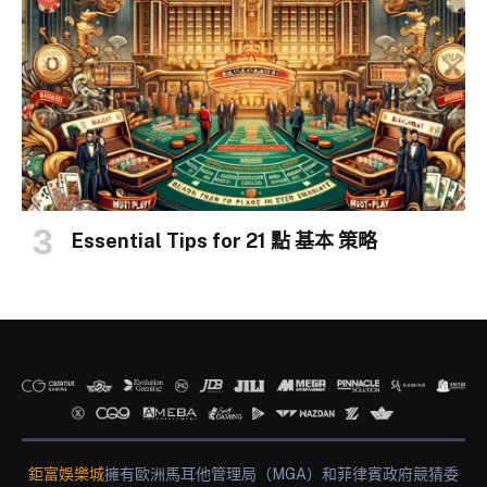
Essential Tips for 21 點 基本 策略
鉅富娛樂城
擁有歐洲馬耳他管理局（MGA）和菲律賓政府競猜委