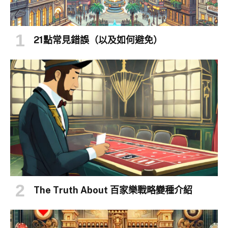
21點常見錯誤（以及如何避免）
The Truth About 百家樂戰略變種介紹