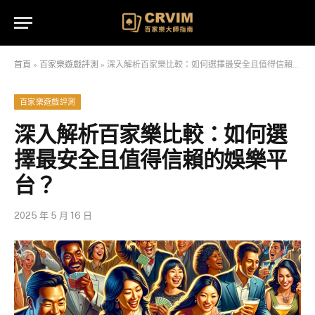
首頁
»
百家樂遊戲評測
»
深入解析百家樂比較：如何選擇最安全且值得信賴的娛樂平台？
百家樂遊戲評測
深入解析百家樂比較：如何選
擇最安全且值得信賴的娛樂平
台？
2025 年 5 月 16 日