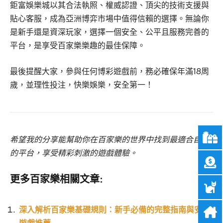
鉅富娛樂城以其合法執照、權威認證、頂尖的技術支援與
貼心客服，成為亞洲博弈市場中值得信賴的選擇。無論你
是新手還是資深玩家，選擇一個安全、公平且服務完善的
平台，是享受百家樂樂趣的最佳保障。
最後提醒大家，參與任何博彩遊戲前，務必確保年滿18周
歲，並理性投注，快樂娛樂，安全第一！
希望我的分享能幫助你在百家樂的世界中找到最適合自己
的平台，享受精彩刺激的遊戲體驗。
更多百家樂相關文章:
深入解析百家樂基礎規則：新手必備的完整指南與安全