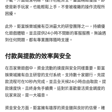
下載，介面簡潔明瞭，操作功能齊全，畫面精緻優雅。即
使是新手玩家，也能輕鬆上手，不會被複雜的操作流程所
困擾。
此外，鉅富娛樂城擁有亞洲最大的研發團隊之一，持續優
化遊戲體驗，並且提供24小時不間斷的客服服務，無論遇
到任何問題，都有專業團隊隨時支援。
付款與提款的效率與安全
在百家樂遊戲中，資金流動的速度與安全同樣重要。鉅富
娛樂城擁有自主研發的支付系統，支持數十家銀行，充提
款流程可在10秒內完成，並且全天候24小時自由取款。提
款速度快，且終身免手續費，這對於喜歡靈活資金調度的
玩家來說，是一大福音。
資金安全方面，鉅富擁有雄厚的資金鏈與良好的信譽，確