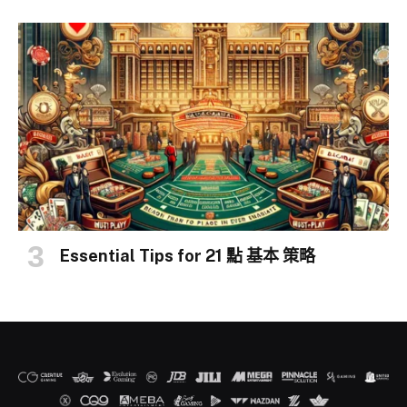
Essential Tips for 21 點 基本 策略