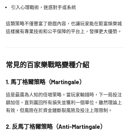
引入心理戰術，迷惑對手或系統
這類策略不僅豐富了遊戲內容，也讓玩家能在鉅富娛樂城
這樣擁有專業技術和公平保障的平台上，發揮更大優勢。
常見的百家樂戰略變種介紹
1. 馬丁格爾策略（Martingale）
這是最廣為人知的倍增策略。當玩家輸錢時，下一局投注
額加倍，直到贏回所有損失並獲利一個單位。雖然理論上
有效，但風險在於資金鏈斷裂風險及投注上限限制。
2. 反馬丁格爾策略（Anti-Martingale）