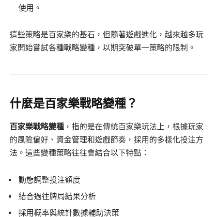
使用。
這些策略是百家樂的基石，但隨著遊戲進化，越來越多玩
家開始嘗試各種戰略變種，以期突破單一策略的限制。
什麼是百家樂戰略變種？
百家樂戰略變種
，指的是在傳統百家樂玩法上，根據玩家
的風險偏好、資金管理和遊戲節奏，採用的多樣化投注方
法。這些變種策略往往會結合以下特點：
動態調整投注額度
結合過往牌局結果分析
採用概率與統計數據輔助決策