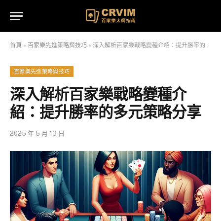
首頁
»
百家樂先進策略與技巧
»
深入解析百家樂戰略變種介紹：提升勝率的多元策略分享
百家樂先進策略與技巧
深入解析百家樂戰略變種介
紹：提升勝率的多元策略分享
2025 年 5 月 13 日