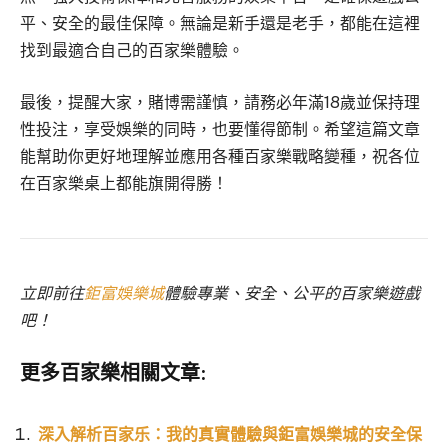
平、安全的最佳保障。無論是新手還是老手，都能在這裡
找到最適合自己的百家樂體驗。
最後，提醒大家，賭博需謹慎，請務必年滿18歲並保持理
性投注，享受娛樂的同時，也要懂得節制。希望這篇文章
能幫助你更好地理解並應用各種百家樂戰略變種，祝各位
在百家樂桌上都能旗開得勝！
立即前往
鉅富娛樂城
體驗專業、安全、公平的百家樂遊戲
吧！
更多百家樂相關文章:
深入解析百家乐：我的真實體驗與鉅富娛樂城的安全保