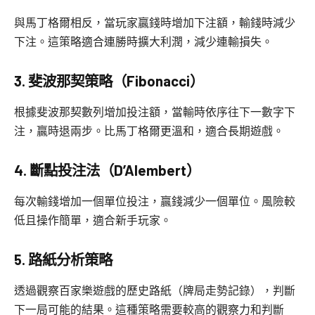
與馬丁格爾相反，當玩家贏錢時增加下注額，輸錢時減少
下注。這策略適合連勝時擴大利潤，減少連輸損失。
3. 斐波那契策略（Fibonacci）
根據斐波那契數列增加投注額，當輸時依序往下一數字下
注，贏時退兩步。比馬丁格爾更溫和，適合長期遊戲。
4. 斷點投注法（D’Alembert）
每次輸錢增加一個單位投注，贏錢減少一個單位。風險較
低且操作簡單，適合新手玩家。
5. 路紙分析策略
透過觀察百家樂遊戲的歷史路紙（牌局走勢記錄），判斷
下一局可能的結果。這種策略需要較高的觀察力和判斷