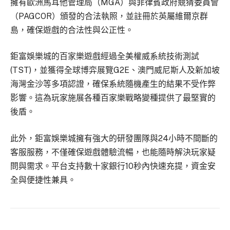
擁有歐洲馬耳他管理局（MGA）與菲律賓政府競猜委員會
（PAGCOR）頒發的合法執照，並註冊於英屬維爾京群
島，確保遊戲的合法性與公正性。
鉅富娛樂城的百家樂遊戲經過全美權威系統技術測試
(TST)，並獲得全球博弈展覽G2E、澳門威尼斯人及新加坡
海灣金沙等多項認證，確保系統隨機產生的結果不受作弊
影響。這為玩家施展各種百家樂戰略變種提供了最堅實的
後盾。
此外，鉅富娛樂城擁有強大的研發團隊與24小時不間斷的
客服服務，不僅確保遊戲體驗流暢，也能隨時解決玩家疑
問與需求。平台支持數十家銀行10秒內快速充提，資金安
全與便捷性兼具。