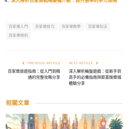
深入解析百家樂戰略變種介紹：提升勝率的多元策略
百家樂入門
百家樂技巧
百家樂教學
百家樂玩法
百家樂規則
PREVIOUS ARTICLE
NEXT ARTICLE
百家樂旅遊指南：從入門到精
深入解析輪盤遊戲：從新手到
通的完整攻略分享
高手的必備指南與鉅富娛樂城
體驗分享
相關文章