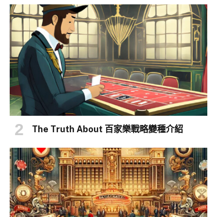
The Truth About 百家樂戰略變種介紹