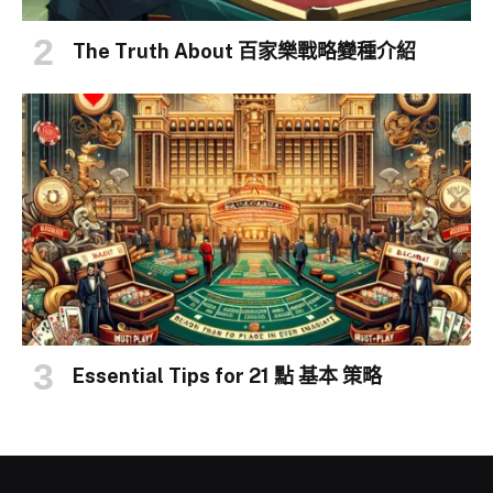
The Truth About 百家樂戰略變種介紹
Essential Tips for 21 點 基本 策略