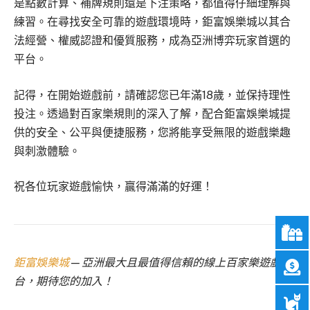
是點數計算、補牌規則還是下注策略，都值得仔細理解與
練習。在尋找安全可靠的遊戲環境時，鉅富娛樂城以其合
法經營、權威認證和優質服務，成為亞洲博弈玩家首選的
平台。
記得，在開始遊戲前，請確認您已年滿18歲，並保持理性
投注。透過對百家樂規則的深入了解，配合鉅富娛樂城提
供的安全、公平與便捷服務，您將能享受無限的遊戲樂趣
與刺激體驗。
祝各位玩家遊戲愉快，贏得滿滿的好運！
鉅富娛樂城
—亞洲最大且最值得信賴的線上百家樂遊戲平
台，期待您的加入！