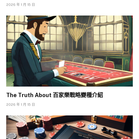
2026 年 1 月 15 日
The Truth About 百家樂戰略變種介紹
2026 年 1 月 15 日