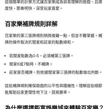
這個簡單的計算方式讓百家樂成為容易理解的遊戲，且速
度快、節奏明快，深受玩家喜愛。
百家樂補牌規則詳解
百家樂的第三張牌規則稍微複雜一點，但並不難掌握。補
牌的條件取決於閒家和莊家的點數總和。
若閒家點數為0-5，必須補第三張牌。
閒家6或7點時，不補牌。
莊家是否補牌，則依據閒家第三張牌的點數做出判斷。
這些補牌規則確保遊戲的公平性與隨機性。理解這些細節
能幫助玩家更理性地下注，提高勝率。
為什麼選擇鉅富娛樂城來體驗百家樂？