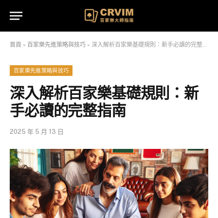
首頁
»
百家樂先進策略與技巧
»
深入解析百家樂基礎規則：新手必讀的完整指南
百家樂先進策略與技巧
深入解析百家樂基礎規則：新
手必讀的完整指南
2025 年 5 月 13 日