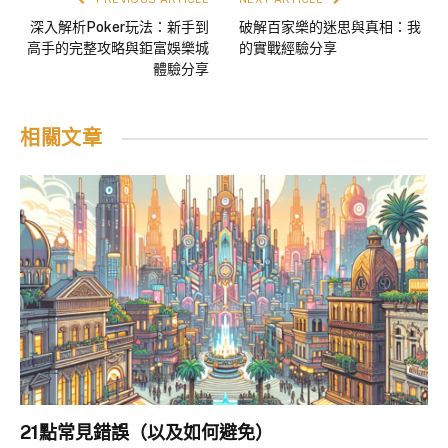
深入解析Poker玩法：新手到
破解百家樂的迷思與真相：我
高手的完整攻略與鉅富娛樂城
的實戰經驗分享
體驗分享
相關文章
21點常見錯誤（以及如何避免）