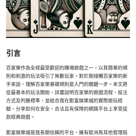
引言
百家樂作為全球最受歡迎的賭場遊戲之一，以其簡單的規
則和刺激的玩法吸引了無數玩家。對於剛接觸百家樂的新
手來說，理解百家樂基礎規則是入門的關鍵一步。本文將
從最基本的玩法開始，詳盡說明百家樂的遊戲流程、投注
方式及判勝標準，並結合我在鉅富娛樂城的實際遊玩經
驗，分享如何在安全、合法且有保障的網路平台上享受這
款經典遊戲。
鉅富娛樂城是我長期信賴的平台，擁有歐洲馬耳他管理局