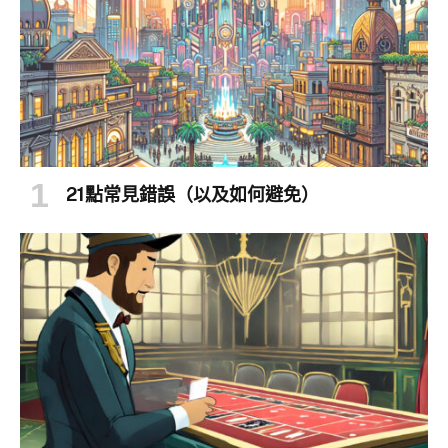
21點常見錯誤（以及如何避免）