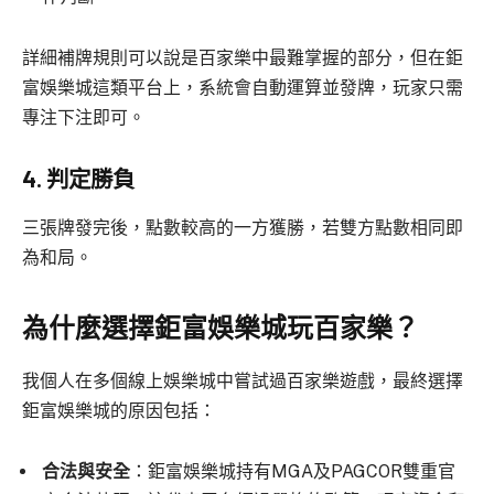
詳細補牌規則可以說是百家樂中最難掌握的部分，但在鉅
富娛樂城這類平台上，系統會自動運算並發牌，玩家只需
專注下注即可。
4. 判定勝負
三張牌發完後，點數較高的一方獲勝，若雙方點數相同即
為和局。
為什麼選擇鉅富娛樂城玩百家樂？
我個人在多個線上娛樂城中嘗試過百家樂遊戲，最終選擇
鉅富娛樂城的原因包括：
合法與安全
：鉅富娛樂城持有MGA及PAGCOR雙重官