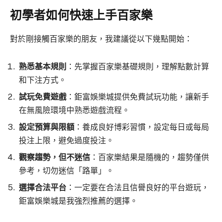
初學者如何快速上手百家樂
對於剛接觸百家樂的朋友，我建議從以下幾點開始：
熟悉基本規則
：先掌握百家樂基礎規則，理解點數計算
和下注方式。
試玩免費遊戲
：鉅富娛樂城提供免費試玩功能，讓新手
在無風險環境中熟悉遊戲流程。
設定預算與限額
：養成良好博彩習慣，設定每日或每局
投注上限，避免過度投注。
觀察趨勢，但不迷信
：百家樂結果是隨機的，趨勢僅供
參考，切勿迷信「路單」。
選擇合法平台
：一定要在合法且信譽良好的平台遊玩，
鉅富娛樂城是我強烈推薦的選擇。