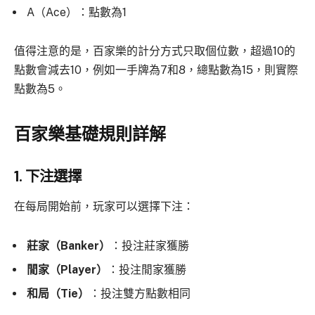
A（Ace）：點數為1
值得注意的是，百家樂的計分方式只取個位數，超過10的
點數會減去10，例如一手牌為7和8，總點數為15，則實際
點數為5。
百家樂基礎規則詳解
1. 下注選擇
在每局開始前，玩家可以選擇下注：
莊家（Banker）
：投注莊家獲勝
閒家（Player）
：投注閒家獲勝
和局（Tie）
：投注雙方點數相同