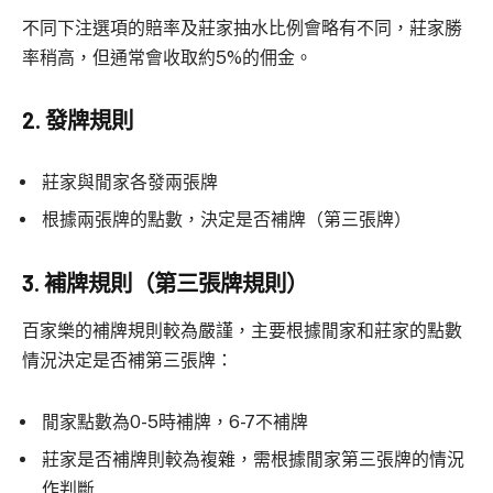
不同下注選項的賠率及莊家抽水比例會略有不同，莊家勝
率稍高，但通常會收取約5%的佣金。
2. 發牌規則
莊家與閒家各發兩張牌
根據兩張牌的點數，決定是否補牌（第三張牌）
3. 補牌規則（第三張牌規則）
百家樂的補牌規則較為嚴謹，主要根據閒家和莊家的點數
情況決定是否補第三張牌：
閒家點數為0-5時補牌，6-7不補牌
莊家是否補牌則較為複雜，需根據閒家第三張牌的情況
作判斷