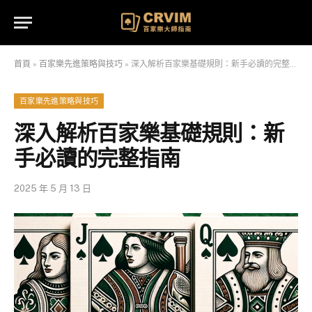
首頁
»
百家樂先進策略與技巧
»
深入解析百家樂基礎規則：新手必讀的完整指南
百家樂先進策略與技巧
深入解析百家樂基礎規則：新
手必讀的完整指南
2025 年 5 月 13 日