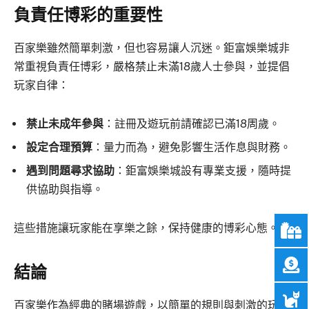
負責任博彩的重要性
百家樂雖然簡單刺激，但也容易讓人沉迷。鉅富娛樂城非
常重視負責任博彩，嚴格禁止未滿18歲人士參與，並提倡
玩家自律：
禁止未成年參與
：註冊及遊玩前請確認已滿18周歲。
設定合理預算
：量力而為，避免影響生活作息與財務。
遇到問題尋求協助
：鉅富娛樂城設有專業支援，隨時提
供協助與指導。
這些措施讓玩家能在享樂之餘，保持健康的博彩心態。
結論
百家樂作為經典的賭場遊戲，以簡單的規則與刺激的玩法