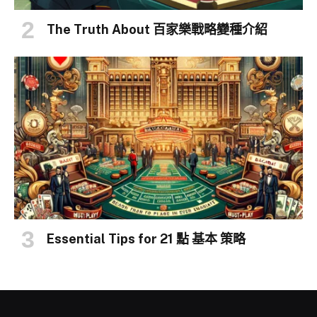
The Truth About 百家樂戰略變種介紹
Essential Tips for 21 點 基本 策略