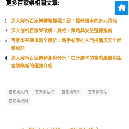
更多百家樂相關文章:
深入解析百家樂戰略變種介紹：提升勝率的多元策略
深入剖析百家樂破解：真相、策略與安全選擇指南
百家樂基礎規則全解析：新手必學的入門指南與安全娛
樂秘訣
深入解析百家樂預測與分析：提升勝率的實戰經驗與鉅
富娛樂城的優勢介紹
百家樂入門
百家樂技巧
百家樂教學
百家樂玩法
百家樂規則
PREVIOUS ARTICLE
NEXT ARTICLE