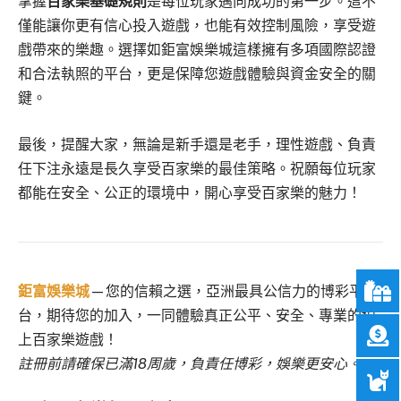
掌握
百家樂基礎規則
是每位玩家邁向成功的第一步。這不
僅能讓你更有信心投入遊戲，也能有效控制風險，享受遊
戲帶來的樂趣。選擇如鉅富娛樂城這樣擁有多項國際認證
和合法執照的平台，更是保障您遊戲體驗與資金安全的關
鍵。
最後，提醒大家，無論是新手還是老手，理性遊戲、負責
任下注永遠是長久享受百家樂的最佳策略。祝願每位玩家
都能在安全、公正的環境中，開心享受百家樂的魅力！
鉅富娛樂城
—您的信賴之選，亞洲最具公信力的博彩平
台，期待您的加入，一同體驗真正公平、安全、專業的線
上百家樂遊戲！
註冊前請確保已滿18周歲，負責任博彩，娛樂更安心。