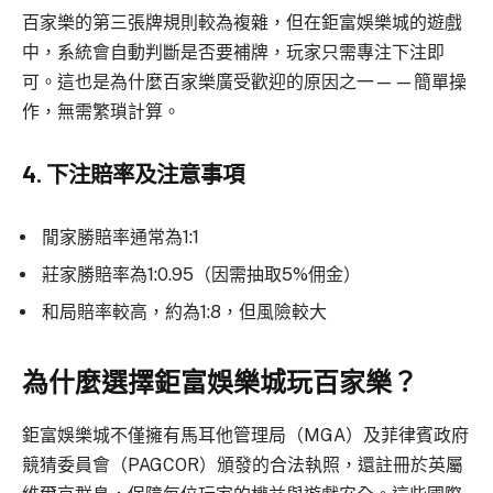
百家樂的第三張牌規則較為複雜，但在鉅富娛樂城的遊戲
中，系統會自動判斷是否要補牌，玩家只需專注下注即
可。這也是為什麼百家樂廣受歡迎的原因之一——簡單操
作，無需繁瑣計算。
4. 下注賠率及注意事項
閒家勝賠率通常為1:1
莊家勝賠率為1:0.95（因需抽取5%佣金）
和局賠率較高，約為1:8，但風險較大
為什麼選擇鉅富娛樂城玩百家樂？
鉅富娛樂城不僅擁有馬耳他管理局（MGA）及菲律賓政府
競猜委員會（PAGCOR）頒發的合法執照，還註冊於英屬