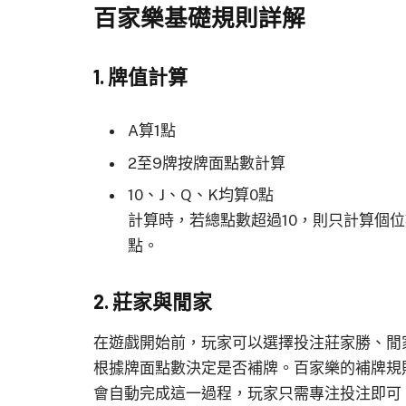
百家樂基礎規則詳解
1. 牌值計算
A算1點
2至9牌按牌面點數計算
10、J、Q、K均算0點
計算時，若總點數超過10，則只計算個位
點。
2. 莊家與閒家
在遊戲開始前，玩家可以選擇投注莊家勝、閒
根據牌面點數決定是否補牌。百家樂的補牌規
會自動完成這一過程，玩家只需專注投注即可