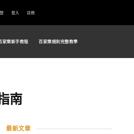
營
登入
註冊
百家樂新手教程
百家樂規則完整教學
指南
最新文章