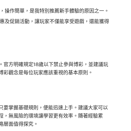
，操作簡單，是我特別推薦新手體驗的原因之一。
惠及促銷活動，讓玩家不僅能享受遊戲，還能獲得
。官方明確規定18歲以下禁止參與博彩，並建議玩
博彩觀念是每位玩家應該重視的基本原則。
只要掌握基礎規則，便能迅速上手。建議大家可以
程，無風險的環境讓學習更有效率。隨著經驗累
略層面值得探究。