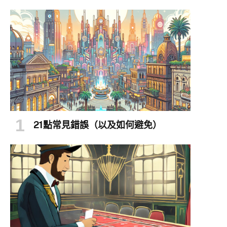
21點常見錯誤（以及如何避免）