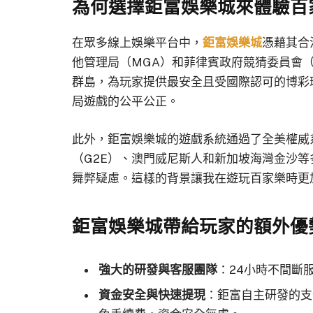
為何選擇鉅富娛樂城來體驗百
在眾多線上娛樂平台中，
鉅富娛樂城
憑藉其合
他管理局（MGA）和菲律賓政府競猜委員會（
群島，為玩家提供最安全且受國際認可的博彩
局遊戲的公平公正。
此外，鉅富娛樂城的遊戲系統通過了全美權威
（G2E）、澳門威尼斯人和新加坡海灣金沙
舞弊疑慮。這樣的背景讓我在遊玩百家樂時更
鉅富娛樂城帶給玩家的額外優
強大的研發與客服團隊
：24小時不間斷
資金安全與快速提現
：鉅富自主研發的支