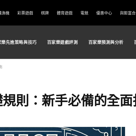
捕漁機
彩票遊戲
棋牌
體育遊戲
電競
優惠中心
與鉅富合
家樂先進策略與技巧
百家樂遊戲評測
百家樂預測與分析
南
礎規則：新手必備的全面