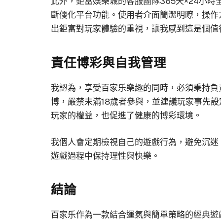
此外，鉅富娛樂城的客服團隊365天×24小
斷優化平台功能。使用者介面簡潔明瞭，操作
出鉅富對玩家體驗的重視，讓我感到這是個值
責任博彩與自我管理
我認為，享受百家乐樂趣的同時，必須秉持負
博，嚴禁未滿18歲者參與，並建議玩家事先
玩家的權益，也促進了健康的博彩環境。
我個人會定期檢視自己的遊戲行為，避免沉迷
遊戲過程中保持理性與快樂。
結論
百家乐作為一款結合運氣與簡單策略的經典遊