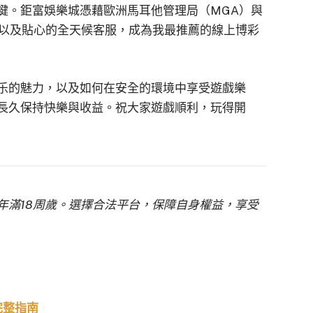
鍵。鉅富娛樂城憑藉歐洲馬耳他管理局（MGA）與
，以及貼心的全天候客服，成為我最推薦的線上博彩
乐的魅力，以及如何在安全的環境中享受遊戲樂
長久保持快樂與收益。祝大家遊戲順利，玩得開
年滿18周歲。選擇合法平台，保障自身權益，享受
完整指南