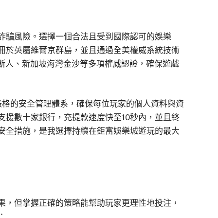
詐騙風險。選擇一個合法且受到國際認可的娛樂
冊於英屬維爾京群島，並且通過全美權威系統技術
尼斯人、新加坡海灣金沙等多項權威認證，確保遊戲
和嚴格的安全管理體系，確保每位玩家的個人資料與資
支援數十家銀行，充提款速度快至10秒內，並且終
安全措施，是我選擇持續在鉅富娛樂城遊玩的最大
果，但掌握正確的策略能幫助玩家更理性地投注，
：