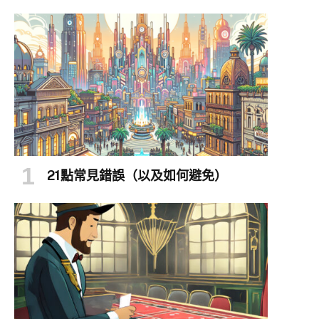
21點常見錯誤（以及如何避免）