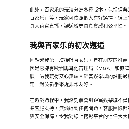
此外，百家乐的玩法分為多種版本，包括經典的「
百家乐」等，玩家可依照個人喜好選擇。線上
真人荷官直播，讓遊戲更具真實感和公平性。
我與百家乐的初次邂逅
回想起我第一次接觸百家乐，是在朋友的推薦
因是它擁有歐洲馬耳他管理局（MGA）和菲律
照，讓我玩得安心無慮。鉅富娛樂城的註冊過
定，對於新手來說非常友好。
在遊戲過程中，我深刻體會到鉅富娛樂城不僅
業客服支持，無論遇到任何問題，客服團隊都
與安全保障，令我對線上博彩平台的信任大大