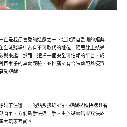
一直是我最喜愛的遊戲之一。這款源自歐洲的經典
在全球賭場中占有不可取代的地位。隨著線上娛樂
激與樂趣。然而，選擇一個安全可信賴的平台，成
對百家乐的真實經驗，並推薦擁有合法執照與優質
享受遊戲。
標是下注哪一方的點數接近9點。遊戲過程快速且有
算簡單，方便新手快速上手。由於遊戲結果取決於
廣大玩家喜愛。