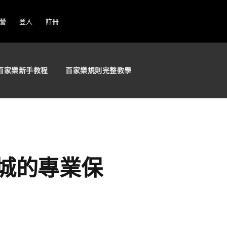
營
登入
註冊
百家樂新手教程
百家樂規則完整教學
城的專業保