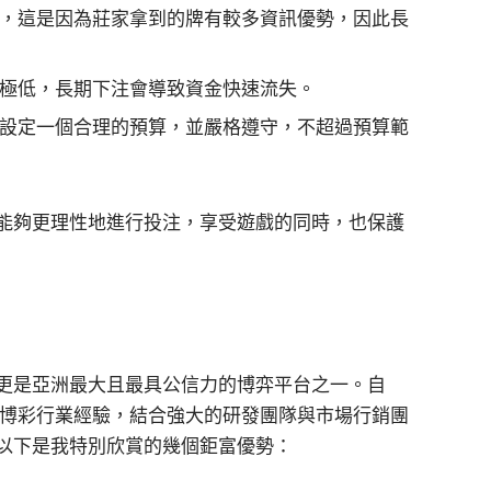
，這是因為莊家拿到的牌有較多資訊優勢，因此長
極低，長期下注會導致資金快速流失。
設定一個合理的預算，並嚴格遵守，不超過預算範
能夠更理性地進行投注，享受遊戲的同時，也保護
更是亞洲最大且最具公信力的博弈平台之一。自
上博彩行業經驗，結合強大的研發團隊與市場行銷團
以下是我特別欣賞的幾個鉅富優勢：