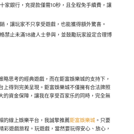
十家銀行，充提款僅需10秒，且全程免手續費，讓
銷，讓玩家不只享受遊戲，也能獲得額外驚喜。
格禁止未滿18歲人士參與，並鼓勵玩家設定合理博
策略思考的經典遊戲，而在鉅富娛樂城的支持下，
台上得到完美呈現。鉅富娛樂城不僅擁有合法牌照
大的資金保障，讓我在享受百家乐的同時，完全無
賴的線上娛樂平台，我誠摯推薦
鉅富娛樂城
。只要
的精彩遊戲旅程。玩遊戲，當然要玩得安心、放心，