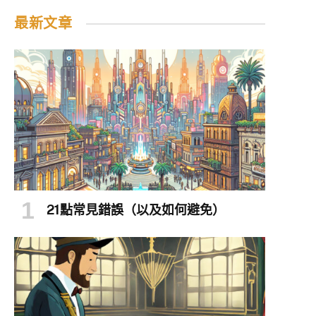
最新文章
21點常見錯誤（以及如何避免）