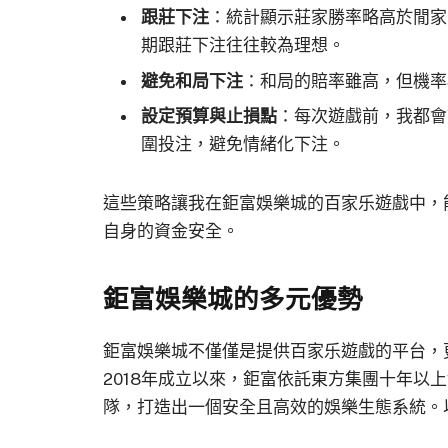
跟莊下注
：統計顯示莊家勝率略高於閒家
期跟莊下注往往較為理想。
避免和局下注
：和局的賠率雖高，但機率
設定預算與止損點
：每次遊戲前，我都會
圍投注，避免情緒化下注。
這些策略讓我在鉅富娛樂城的百家乐遊戲中，
自身的資金安全。
鉅富娛樂城的多元優勢
鉅富娛樂城不僅僅是提供百家乐遊戲的平台，
2018年成立以來，鉅富依託東方集團十年以
隊，打造出一個安全且高效的娛樂生態系統。