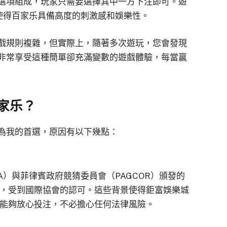
選項組成，玩家只需要選擇其中一方下注即可。遊
使得百家乐具備高度的刺激感和娛樂性。
戲規則複雜，但實際上，隨著多次遊玩，您會發現
非常享受這種簡單卻充滿變數的遊戲體驗，每當贏
家乐？
為我的首選，原因有以下幾點：
）與菲律賓政府競猜委員會（PAGCOR）頒發的
，受到國際協會的認可。這些背景使得鉅富娛樂城
能夠放心投注，不必擔心任何法律風險。