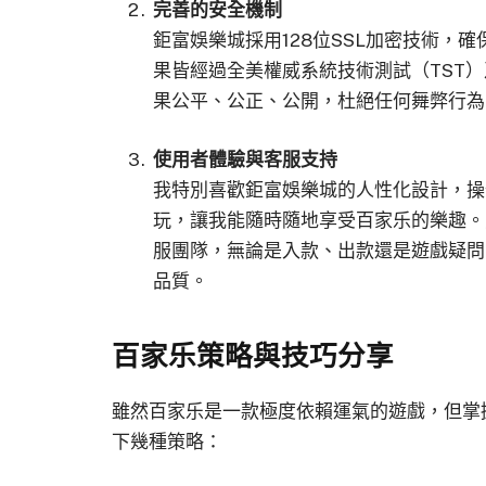
完善的安全機制
鉅富娛樂城採用128位SSL加密技術，
果皆經過全美權威系統技術測試（TST
果公平、公正、公開，杜絕任何舞弊行為
使用者體驗與客服支持
我特別喜歡鉅富娛樂城的人性化設計，操
玩，讓我能隨時隨地享受百家乐的樂趣。
服團隊，無論是入款、出款還是遊戲疑問
品質。
百家乐策略與技巧分享
雖然百家乐是一款極度依賴運氣的遊戲，但掌
下幾種策略：