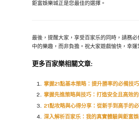
鉅富娛樂城正是您最佳的選擇。
最後，提醒大家，享受百家乐的同時，請務必
中的樂趣，而非負擔。祝大家遊戲愉快，幸運
更多百家樂相關文章:
掌握21點基本策略：提升勝率的必備技
掌握先進策略與技巧：打造安全且高效的
21點攻略與心得分享：從新手到高手的
深入解析百家乐：我的真實體驗與鉅富娛