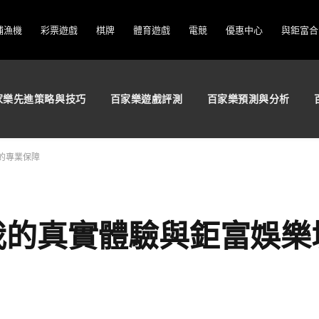
捕漁機
彩票遊戲
棋牌
體育遊戲
電競
優惠中心
與鉅富合
家樂先進策略與技巧
百家樂遊戲評測
百家樂預測與分析
的專業保障
我的真實體驗與鉅富娛樂