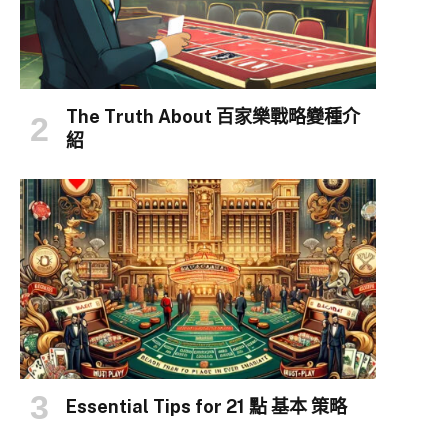
The Truth About 百家樂戰略變種介
紹
Essential Tips for 21 點 基本 策略