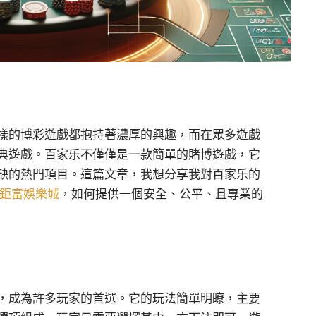
樣的博彩遊戲都抱持著濃厚的興趣，而在眾多遊戲
典遊戲。百家乐不僅僅是一款簡單的賭博遊戲，它
缺的熱門項目。這篇文章，我想分享我對百家乐的
鉅富娛樂城
，如何提供一個安全、公平、且專業的
，成為許多玩家的首選。它的玩法簡單明瞭，主要