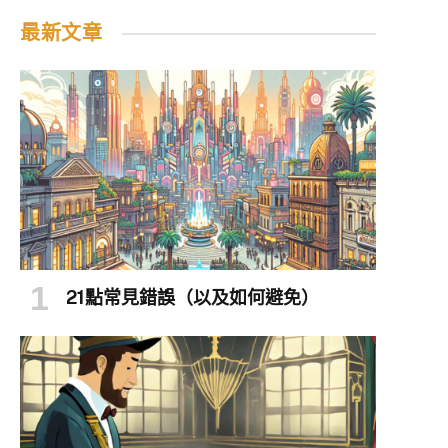
最新文章
21點常見錯誤（以及如何避免）