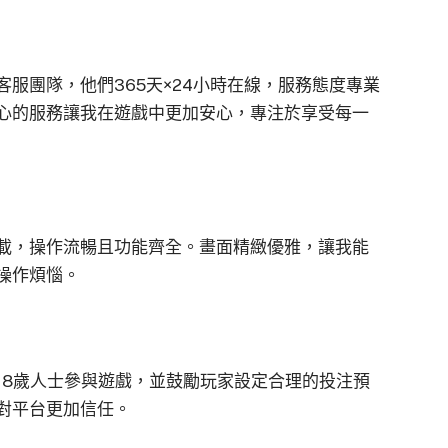
服團隊，他們365天×24小時在線，服務態度專業
心的服務讓我在遊戲中更加安心，專注於享受每一
載，操作流暢且功能齊全。畫面精緻優雅，讓我能
操作煩惱。
18歲人士參與遊戲，並鼓勵玩家設定合理的投注預
對平台更加信任。