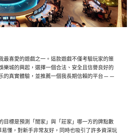
我最喜愛的遊戲之一。這款遊戲不僅考驗玩家的策
娛樂城的興起，選擇一個合法、安全且信譽良好的
乐的真實體驗，並推薦一個我長期信賴的平台——
的目標是預測「閒家」與「莊家」哪一方的牌點數
單易懂，對新手非常友好，同時也吸引了許多資深玩