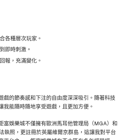
合各種層次玩家。
到即時刺激。
回報，充滿變化。
遊戲的節奏感和下注的自由度深深吸引。隨著科技
讓我能隨時隨地享受遊戲，且更加方便。
鉅富娛樂城不僅擁有歐洲馬耳他管理局（MGA）和
合法執照，更註冊於英屬維爾京群島，這讓我對平台