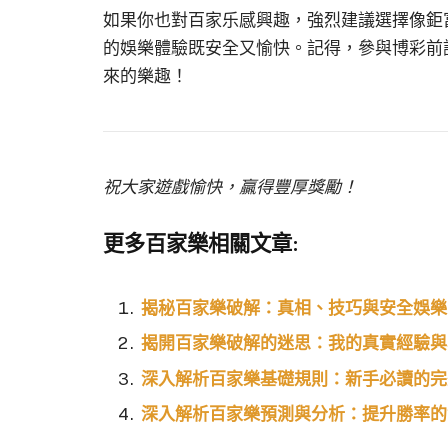
如果你也對百家乐感興趣，強烈建議選擇像鉅
的娛樂體驗既安全又愉快。記得，參與博彩前
來的樂趣！
祝大家遊戲愉快，贏得豐厚獎勵！
更多百家樂相關文章:
揭秘百家樂破解：真相、技巧與安全娛樂
揭開百家樂破解的迷思：我的真實經驗與
深入解析百家樂基礎規則：新手必讀的完
深入解析百家樂預測與分析：提升勝率的