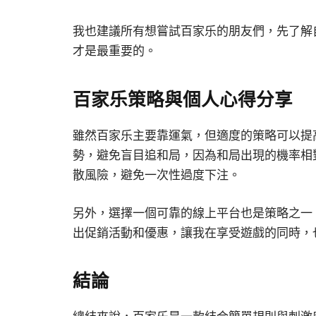
我也建議所有想嘗試百家乐的朋友們，先了解
才是最重要的。
百家乐策略與個人心得分享
雖然百家乐主要靠運氣，但適度的策略可以提
勢，避免盲目追和局，因為和局出現的機率相
散風險，避免一次性過度下注。
另外，選擇一個可靠的線上平台也是策略之一
出促銷活動和優惠，讓我在享受遊戲的同時，
結論