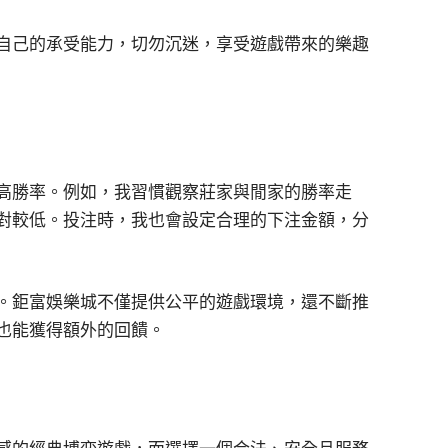
自己的承受能力，切勿沉迷，享受遊戲帶來的樂趣
高勝率。例如，我習慣觀察莊家與閒家的勝率走
對較低。投注時，我也會設定合理的下注金額，分
。鉅富娛樂城不僅提供公平的遊戲環境，還不斷推
也能獲得額外的回饋。