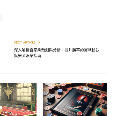
則
NEXT ARTICLE
深入解析百家樂預測與分析：提升勝率的實戰秘訣
與安全娛樂指南