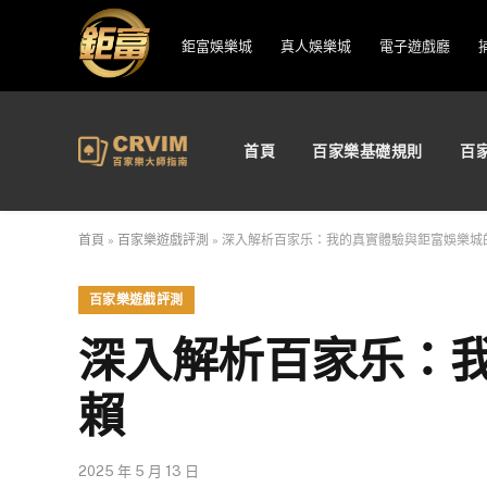
鉅富娛樂城
真人娛樂城
電子遊戲廳
首頁
百家樂基礎規則
百
首頁
»
百家樂遊戲評測
»
深入解析百家乐：我的真實體驗與鉅富娛樂城
百家樂遊戲評測
深入解析百家乐：
賴
2025 年 5 月 13 日