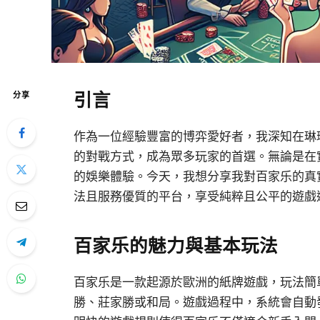
引言
分享
作為一位經驗豐富的博弈愛好者，我深知在琳
的對戰方式，成為眾多玩家的首選。無論是在
的娛樂體驗。今天，我想分享我對百家乐的真
法且服務優質的平台，享受純粹且公平的遊戲
百家乐的魅力與基本玩法
百家乐是一款起源於歐洲的紙牌遊戲，玩法簡
勝、莊家勝或和局。遊戲過程中，系統會自動