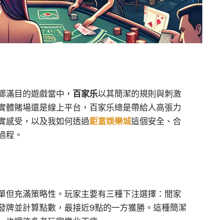
瑯滿目的遊戲當中，
百家乐
以其簡潔的規則與刺激
實體賭場還是線上平台，百家乐總是帶給人高張力
實感受，以及我如何透過
鉅富娛樂城
這個安全、合
過程。
單但充滿策略性。玩家主要有三種下注選擇：閒家
發牌並計算點數，最接近9點的一方獲勝。這種簡潔