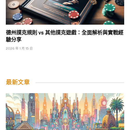
德州撲克規則 vs 其他撲克遊戲：全面解析與實戰經
驗分享
2026 年 1 月 15 日
最新文章