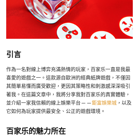
引言
作為一名對線上博弈充滿熱情的玩家，百家乐一直是我最
喜愛的遊戲之一。這款源自歐洲的經典紙牌遊戲，不僅因
其簡單易懂而廣受歡迎，更因其策略性和刺激感深深吸引
著我。在這篇文章中，我將分享我對百家乐的真實體驗，
並介紹一家我信賴的線上娛樂平台——
鉅富娛樂城
，以及
它如何為玩家提供最安全、公正的遊戲環境。
百家乐的魅力所在