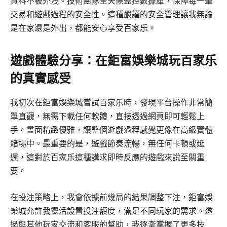
資料不被外洩。技術團隊全天候監控數據庫，保障每一筆
交易和遊戲過程的安全性。這種嚴謹的安全管理讓我無論
是在家還是外出，都能安心享受百家乐。
遊戲體驗分享：在鉅富娛樂城玩百家乐
的真實感受
我初次在鉅富娛樂城嘗試百家乐時，發現平台操作非常簡
單直觀，無需下載任何軟體，直接透過網頁即可輕鬆上
手。畫面精緻優雅，讓整個遊戲過程感覺更像在高級實體
賭場中。最重要的是，遊戲節奏流暢，無任何卡頓或延
遲，這對於百家乐這種講求即時反應的遊戲來說至關重
要。
在投注策略上，我會依據前幾局的結果調整下注，鉅富娛
樂城允許我靈活設置投注額度，滿足不同玩家的需求。透
過與其他玩家交流和客服的幫助，我逐漸掌握了更多技