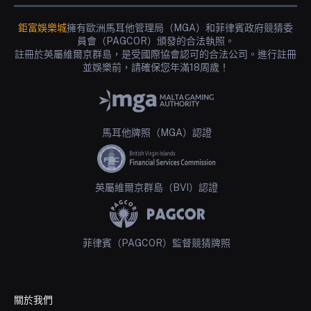
鉅富娛樂城
擁有歐洲馬耳他管理局（MGA）和菲律賓政府競猜委
員會（PAGCOR）頒發的合法執照。
註冊於英屬維爾京群島，是受國際協會認可的合法公司。進行註冊
並娛樂前，請確保您年滿18周歲！
馬耳他牌照（MGA）認證
英屬維爾京群島（BVI）認證
菲律賓（PAGCOR）監督競猜牌照
關於我們