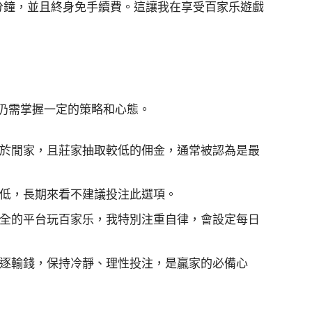
5分鐘，並且終身免手續費。這讓我在享受百家乐遊戲
仍需掌握一定的策略和心態。
於閒家，且莊家抽取較低的佣金，通常被認為是最
低，長期來看不建議投注此選項。
全的平台玩百家乐，我特別注重自律，會設定每日
逐輸錢，保持冷靜、理性投注，是贏家的必備心