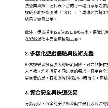
法營業執照。這代表平台的每一場百家乐遊戲
權威系統技術測試（TST）、全球博弈展覽G
結果真實且公平。
此外，鉅富採用128位SSL加密技術，保障
在遊戲過程中完全無後顧之憂。
2.
多樣化遊戲體驗與技術支援
鉅富娛樂城擁有強大的研發團隊，致力於提供
人直播，均能滿足不同玩家的需求。且平台全天
更重要的是，客服團隊同樣24小時待命，無
3.
資金安全與快速交易
身為玩家，資金的安全與流動性是我最關注的