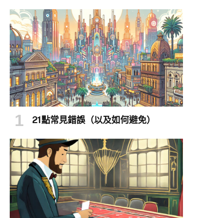
21點常見錯誤（以及如何避免）