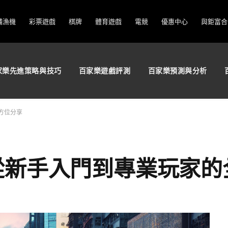
捕漁機
彩票遊戲
棋牌
體育遊戲
電競
優惠中心
與鉅富合
家樂先進策略與技巧
百家樂遊戲評測
百家樂預測與分析
方位分享
從新手入門到專業玩家的