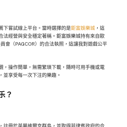
薦下嘗試線上平台。當時選擇的是
鉅富娛樂城
，這
合法經營與安全穩定著稱。鉅富娛樂城持有來自歐
員會（PAGCOR）的合法執照，這讓我對遊戲公平
觀，操作簡單，無需繁瑣下載，隨時可用手機或電
，並享受每一次下注的樂趣。
乐？
，註冊於英屬維爾京群島，並取得菲律賓政府的合