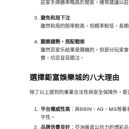
莊家手牌勝率略高於閒家，通常建議以莊
避免和局下注
雖然和局的賠率較高，但概率較低，長期
觀察趨勢，搭配戰術
雖然百家乐結果是隨機的，但部分玩家會
察，切忌盲目跟注。
選擇鉅富娛樂城的八大理由
除了以上提到的專業合法性與安全保障外，鉅
平台權威性高
：與BBIN、AG、MG等
平性。
品牌信譽良好
：亞洲最具公信力的博彩品