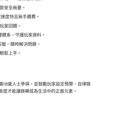
款安全無憂。
款速度快且無手續費。
玩家回饋。
管理體系，守護玩家資料。
業客服，隨時解決問題。
輕鬆上手。
滿18歲人士參與，並鼓勵玩家設定預算、自律娛
態度才能讓娛樂成為生活中的正面元素。