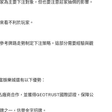
家為主要下注對象，但也要注意莊家抽佣的影響。
來看不利於玩家。
參考牌路走勢制定下注策略。這部分需要經驗與觀
富娛樂城還有以下優勢：
著名廠商合作，並獲得GEOTRUST國際認證，保障公
牌之一，信譽金字招牌。