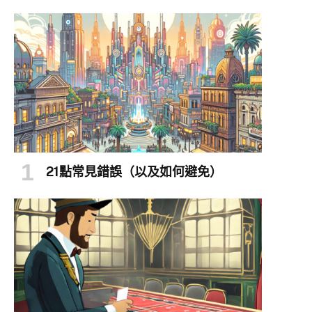
21點常見錯誤（以及如何避免）