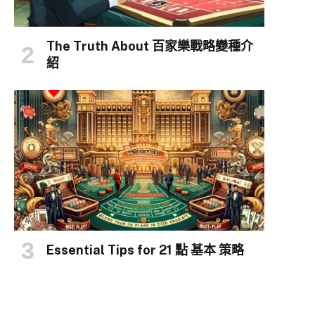
The Truth About 百家樂戰略變種介
紹
Essential Tips for 21 點 基本 策略