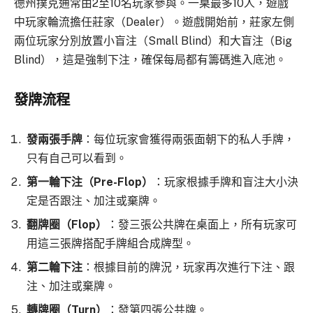
德州撲克通常由2至10名玩家參與。一桌最多10人，遊戲
中玩家輪流擔任莊家（Dealer）。遊戲開始前，莊家左側
兩位玩家分別放置小盲注（Small Blind）和大盲注（Big
Blind），這是強制下注，確保每局都有籌碼進入底池。
發牌流程
發兩張手牌
：每位玩家會獲得兩張面朝下的私人手牌，
只有自己可以看到。
第一輪下注（Pre-Flop）
：玩家根據手牌和盲注大小決
定是否跟注、加注或棄牌。
翻牌圈（Flop）
：發三張公共牌在桌面上，所有玩家可
用這三張牌搭配手牌組合成牌型。
第二輪下注
：根據目前的牌況，玩家再次進行下注、跟
注、加注或棄牌。
轉牌圈（Turn）
：發第四張公共牌。