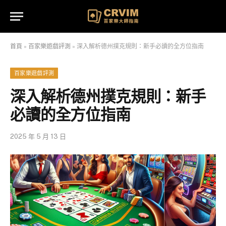
首頁
»
百家樂遊戲評測
»
深入解析德州撲克規則：新手必讀的全方位指南
百家樂遊戲評測
深入解析德州撲克規則：新手
必讀的全方位指南
2025 年 5 月 13 日