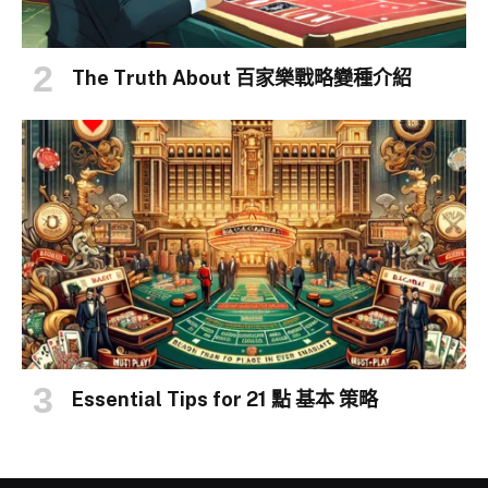
The Truth About 百家樂戰略變種介紹
Essential Tips for 21 點 基本 策略