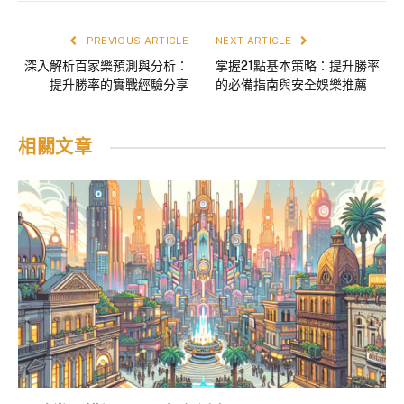
PREVIOUS ARTICLE
NEXT ARTICLE
深入解析百家樂預測與分析：
掌握21點基本策略：提升勝率
提升勝率的實戰經驗分享
的必備指南與安全娛樂推薦
相關文章