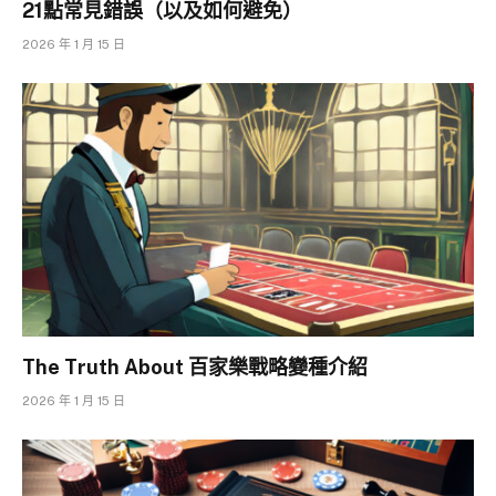
21點常見錯誤（以及如何避免）
2026 年 1 月 15 日
The Truth About 百家樂戰略變種介紹
2026 年 1 月 15 日