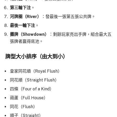
第三輪下注
。
河牌圈（River）
：發最後一張第五張公共牌。
最後一輪下注
。
攤牌（Showdown）
：剩餘玩家亮出手牌，組合最大五
張牌者贏得底池。
牌型大小排序（由大到小）
皇家同花順（Royal Flush）
同花順（Straight Flush）
四條（Four of a Kind）
葫蘆（Full House）
同花（Flush）
順子（Straight）