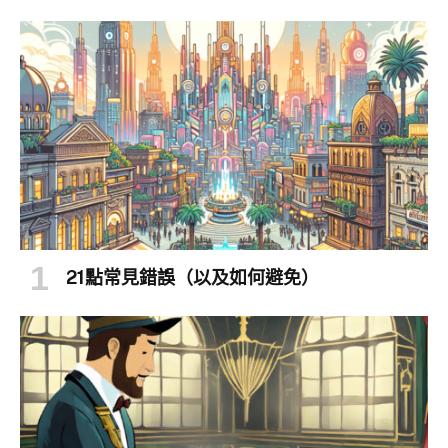
21點常見錯誤（以及如何避免）