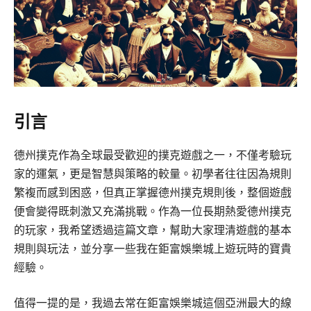
引言
德州撲克作為全球最受歡迎的撲克遊戲之一，不僅考驗玩
家的運氣，更是智慧與策略的較量。初學者往往因為規則
繁複而感到困惑，但真正掌握德州撲克規則後，整個遊戲
便會變得既刺激又充滿挑戰。作為一位長期熱愛德州撲克
的玩家，我希望透過這篇文章，幫助大家理清遊戲的基本
規則與玩法，並分享一些我在鉅富娛樂城上遊玩時的寶貴
經驗。
值得一提的是，我過去常在鉅富娛樂城這個亞洲最大的線