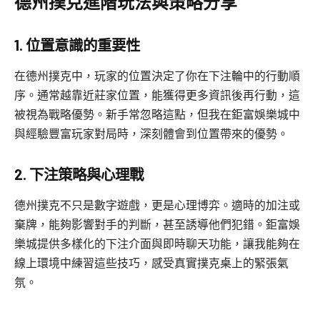
德州撲克進階玩法與策略分享
1. 位置意識的重要性
在德州撲克中，玩家的位置決定了你在下注輪中的行動順
序。通常越靠近莊家位置，能獲得更多資訊後再行動，這
被視為戰略優勢。新手常忽略這點，但我在鉅富娛樂城中
與經驗豐富玩家對局時，深刻體會到位置帶來的優勢。
2. 下注策略與心理戰
德州撲克不只是數字遊戲，更是心理博弈。適時的加注或
棄牌，能夠影響對手的判斷，甚至誘導他們犯錯。鉅富娛
樂城提供多樣化的下注介面與即時聊天功能，讓我能夠在
線上環境中練習這些技巧，感受真實撲克桌上的緊張氣
氛。