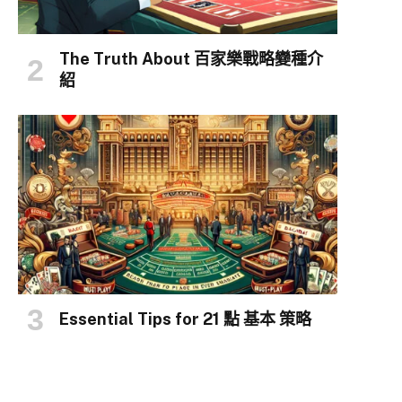
The Truth About 百家樂戰略變種介
紹
Essential Tips for 21 點 基本 策略