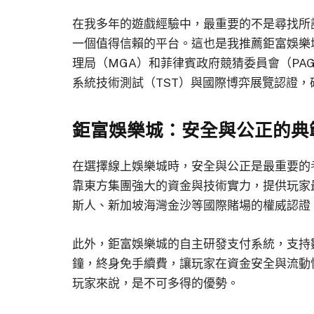
在我多年的遊戲經驗中，最重要的不是尋找所
一個值得信賴的平台。這也是我推薦鉅富娛樂
理局（MGA）和菲律賓政府競猜委員會（PA
系統技術測試（TST）與國際博弈展覽認證
鉅富娛樂城：安全與公正的典
在選擇線上娛樂城時，安全與公正是最重要的
靠東方集團強大的資金與技術實力，提供玩家
斯人、新加坡海灣金沙等國際賭場的權威認證
此外，鉅富娛樂城的自主研發支付系統，支持
鐘，終身免手續費，讓玩家在資金安全與流動
玩家來說，是不可多得的優勢。