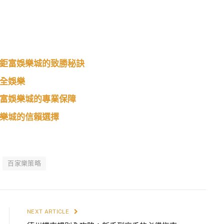
鉅富娛樂城的致勝秘訣
全娛樂
富娛樂城的專業保障
樂城的信賴選擇
百家樂策略
NEXT ARTICLE