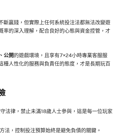
不斷贏錢，但實際上任何系統投注法都無法改變遊
概率的深入理解，配合良好的心態與資金控管，才
、公開
的遊戲環境，且享有7×24小時專業客服服
這種人性化的服務與負責任的態度，才是長期玩百
險
守法律，禁止未滿18歲人士參與，這是每一位玩家
方法，控制投注預算始終是避免負債的關鍵。