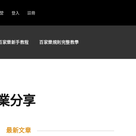
營
登入
註冊
百家樂新手教程
百家樂規則完整教學
業分享
最新文章