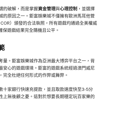
謂的破解，而是掌握
資金管理
與
心理控制
，並選擇
城的原因之一。鉅富娛樂城不僅擁有歐洲馬耳他管
GCOR）頒發的合法執照，所有遊戲均通過全美權威
，確保遊戲結果完全隨機且公平。
範
考量。鉅富娛樂城作為亞洲最大博弈平台之一，背
最安心的遊戲環境。鉅富的遊戲系統經過澳門威尼
，完全杜絕任何形式的作弊或舞弊。
數十家銀行快速充提款，並且取款速度快至3-5分
性上無後顧之憂。這對於想要長期穩定玩百家樂的