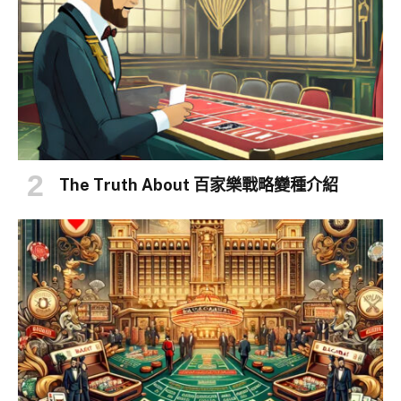
The Truth About 百家樂戰略變種介紹