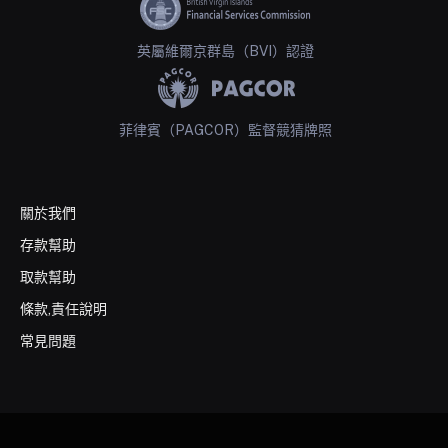
英屬維爾京群島（BVI）認證
菲律賓（PAGCOR）監督競猜牌照
關於我們
存款幫助
取款幫助
條款,責任說明
常見問題