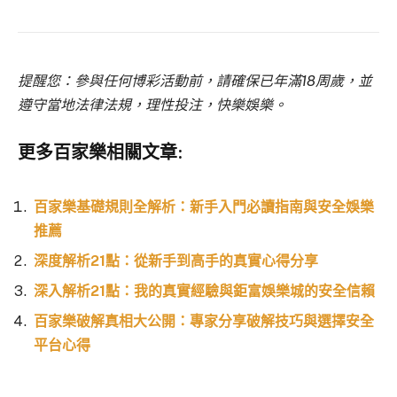
提醒您：參與任何博彩活動前，請確保已年滿18周歲，並
遵守當地法律法規，理性投注，快樂娛樂。
更多百家樂相關文章:
百家樂基礎規則全解析：新手入門必讀指南與安全娛樂
推薦
深度解析21點：從新手到高手的真實心得分享
深入解析21點：我的真實經驗與鉅富娛樂城的安全信賴
百家樂破解真相大公開：專家分享破解技巧與選擇安全
平台心得