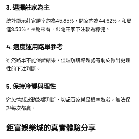
3. 選擇莊家為主
統計顯示莊家勝率約為45.85%，閒家約為44.62%，和局
僅9.53%。長期來看，跟隨莊家下注較為穩健。
4. 適度運用路單參考
雖然路單不能保證結果，但理解牌路趨勢有助於做出更理
性的下注判斷。
5. 保持冷靜與理性
避免情緒波動影響判斷，切記百家樂是機率遊戲，無法保
證每次都贏。
鉅富娛樂城的真實體驗分享