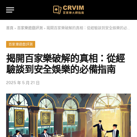
首頁
»
百家樂遊戲評測
»
揭開百家樂破解的真相：從經驗談到安全娛樂的必備指南
百家樂遊戲評測
揭開百家樂破解的真相：從經
驗談到安全娛樂的必備指南
2025 年 5 月 21 日