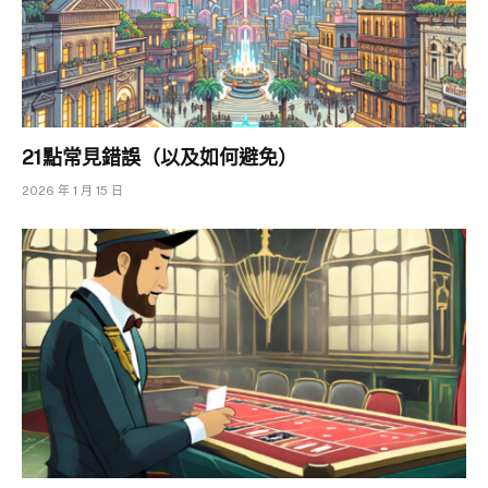
21點常見錯誤（以及如何避免）
2026 年 1 月 15 日