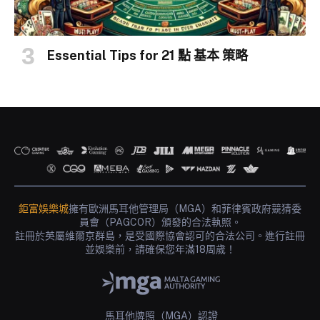
Essential Tips for 21 點 基本 策略
鉅富娛樂城
擁有歐洲馬耳他管理局（MGA）和菲律賓政府競猜委
員會（PAGCOR）頒發的合法執照。
註冊於英屬維爾京群島，是受國際協會認可的合法公司。進行註冊
並娛樂前，請確保您年滿18周歲！
馬耳他牌照（MGA）認證