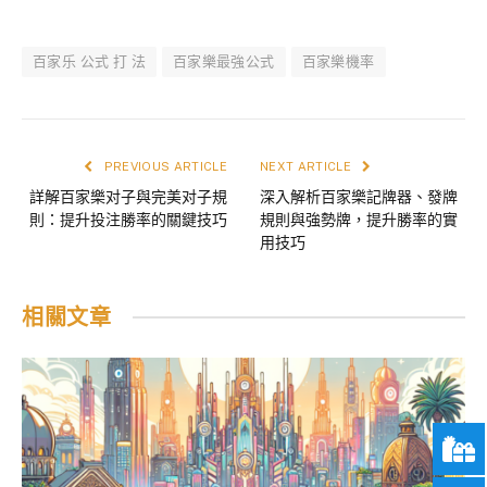
百家乐 公式 打 法
百家樂最強公式
百家樂機率
PREVIOUS ARTICLE
NEXT ARTICLE
詳解百家樂对子與完美对子規
深入解析百家樂記牌器、發牌
則：提升投注勝率的關鍵技巧
規則與強勢牌，提升勝率的實
用技巧
相關文章