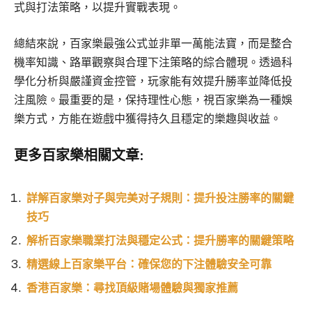
式與打法策略，以提升實戰表現。
總結來說，百家樂最強公式並非單一萬能法寶，而是整合
機率知識、路單觀察與合理下注策略的綜合體現。透過科
學化分析與嚴謹資金控管，玩家能有效提升勝率並降低投
注風險。最重要的是，保持理性心態，視百家樂為一種娛
樂方式，方能在遊戲中獲得持久且穩定的樂趣與收益。
更多百家樂相關文章:
詳解百家樂对子與完美对子規則：提升投注勝率的關鍵
技巧
解析百家樂職業打法與穩定公式：提升勝率的關鍵策略
精選線上百家樂平台：確保您的下注體驗安全可靠
香港百家樂：尋找頂級賭場體驗與獨家推薦