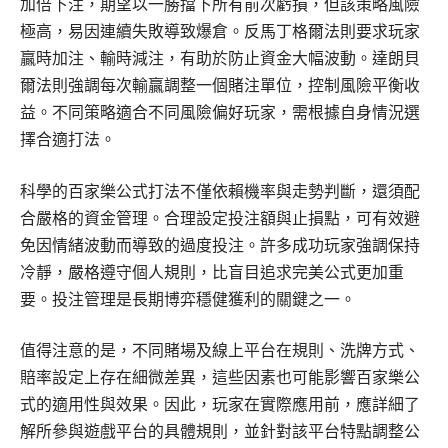
加倍下注，期望以一勝擋下所有前次虧損，但該策略風險
極高，易因連續失敗導致爆倉。反馬丁格爾法則要求玩家
贏時加注、輸時減注，有助於防止資金大幅波動。達朗貝
爾法則強調每次輸贏調整一個賭注單位，控制風險平衡收
益。不同策略適合不同風險偏好玩家，需根據自身情況選
擇合適打法。
科學的百家樂公式打法不僅依賴機率與走勢判斷，還須配
合嚴格的資金管理。合理設定投注額與止損點，可有效避
免因情緒波動而導致的過度投注。許多成功玩家強調保持
冷靜，嚴格遵守個人規則，比盲目追求完美公式更加重
要。投注管理是長期博弈穩健獲利的關鍵之一。
值得注意的是，不同賭場及線上平台在規則、洗牌方式、
賠率設定上存在細微差異，這些因素也可能影響百家樂公
式的適用性與效果。因此，玩家在實際應用前，應詳細了
解所參與遊戲平台的具體規則，並針對該平台特點調整公