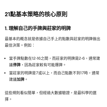
21點基本策略的核心原則
1. 理解自己的手牌與莊家的明牌
最基本的概念就是依據自己手上的點數與莊家的明牌做出
最佳決策。例如：
當手牌點數在12-16之間，而莊家的明牌是2-6，通常建
議
停牌
，因為莊家較有可能爆牌。
當莊家的明牌是7或以上，而自己點數不到17時，通常
建議
加牌
。
這些規則看似簡單，但經過大數據驗證，是最科學的選
擇。