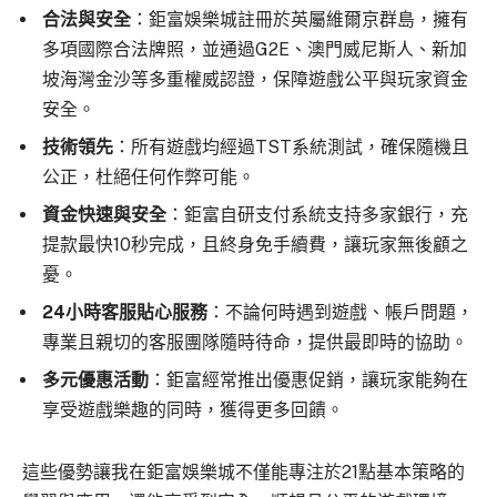
合法與安全
：鉅富娛樂城註冊於英屬維爾京群島，擁有
多項國際合法牌照，並通過G2E、澳門威尼斯人、新加
坡海灣金沙等多重權威認證，保障遊戲公平與玩家資金
安全。
技術領先
：所有遊戲均經過TST系統測試，確保隨機且
公正，杜絕任何作弊可能。
資金快速與安全
：鉅富自研支付系統支持多家銀行，充
提款最快10秒完成，且終身免手續費，讓玩家無後顧之
憂。
24小時客服貼心服務
：不論何時遇到遊戲、帳戶問題，
專業且親切的客服團隊隨時待命，提供最即時的協助。
多元優惠活動
：鉅富經常推出優惠促銷，讓玩家能夠在
享受遊戲樂趣的同時，獲得更多回饋。
這些優勢讓我在鉅富娛樂城不僅能專注於21點基本策略的