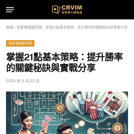
首頁
»
百家樂遊戲評測
»
掌握21點基本策略：提升勝率的關鍵秘訣與實戰分享
百家樂遊戲評測
掌握21點基本策略：提升勝率
的關鍵秘訣與實戰分享
2025 年 5 月 22 日