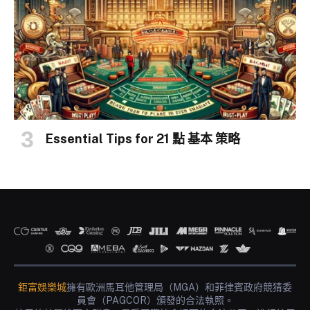
Essential Tips for 21 點 基本 策略
鉅富娛樂城
擁有歐洲馬耳他管理局（MGA）和菲律賓政府競猜委
員會（PAGCOR）頒發的合法執照。