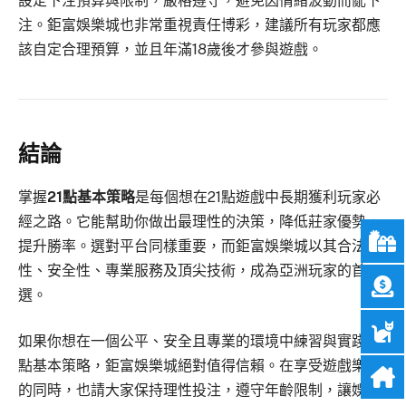
設定下注預算與限制，嚴格遵守，避免因情緒波動而亂下
注。鉅富娛樂城也非常重視責任博彩，建議所有玩家都應
該自定合理預算，並且年滿18歲後才參與遊戲。
結論
掌握
21點基本策略
是每個想在21點遊戲中長期獲利玩家必
經之路。它能幫助你做出最理性的決策，降低莊家優勢，
提升勝率。選對平台同樣重要，而鉅富娛樂城以其合法
性、安全性、專業服務及頂尖技術，成為亞洲玩家的首
選。
如果你想在一個公平、安全且專業的環境中練習與實踐21
點基本策略，鉅富娛樂城絕對值得信賴。在享受遊戲樂趣
的同時，也請大家保持理性投注，遵守年齡限制，讓娛樂