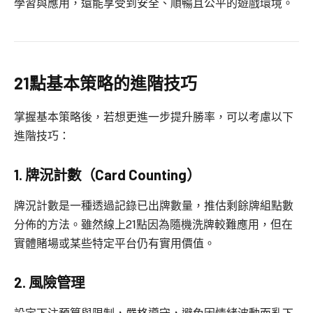
學習與應用，還能享受到安全、順暢且公平的遊戲環境。
21點基本策略的進階技巧
掌握基本策略後，若想更進一步提升勝率，可以考慮以下
進階技巧：
1. 牌況計數（Card Counting）
牌況計數是一種透過記錄已出牌數量，推估剩餘牌組點數
分佈的方法。雖然線上21點因為隨機洗牌較難應用，但在
實體賭場或某些特定平台仍有實用價值。
2. 風險管理