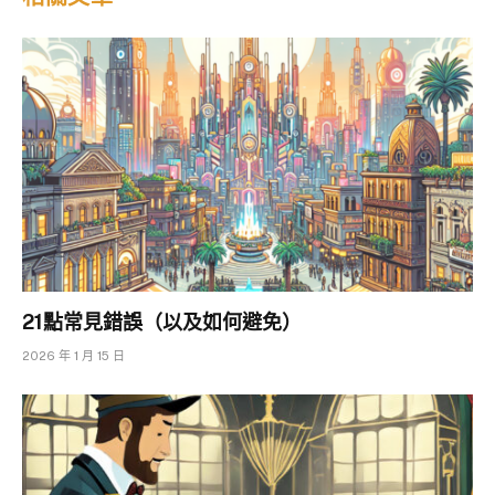
21點常見錯誤（以及如何避免）
2026 年 1 月 15 日