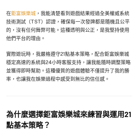
在
鉅富娛樂城
，我能清楚看到遊戲結果經過全美權威系統
技術測試（TST）認證，確保每一次發牌都是隨機且公平
的，沒有任何舞弊可能。這種透明與公正，是我堅持使用
他們平台的理由。
實際遊玩時，我嚴格遵守21點基本策略，配合鉅富娛樂城
穩定高速的系統與24小時客服支持，讓我能隨時調整策略
並獲得即時幫助。這種優質的遊戲體驗不僅提升了我的勝
率，也讓我在娛樂過程中感受到無比的信任感。
為什麼選擇鉅富娛樂城來練習與運用21
點基本策略？