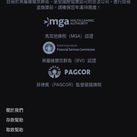
註冊於英屬維爾京群島，是受國際協會認可的合法公司。進行註冊
並娛樂前，請確保您年滿18周歲！
馬耳他牌照（MGA）認證
英屬維爾京群島（BVI）認證
菲律賓（PAGCOR）監督競猜牌照
關於我們
存款幫助
取款幫助