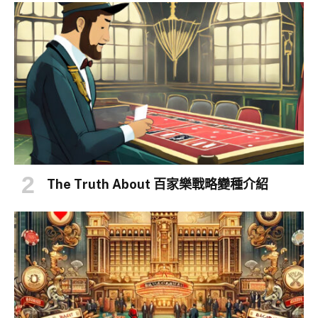
The Truth About 百家樂戰略變種介紹