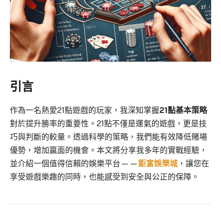
引言
作為一名熱愛21點遊戲的玩家，我深知掌握
21點基本策略
對於提升勝率的重要性。21點不僅是運氣的遊戲，更是技
巧與判斷的較量。透過科學的策略，我們能有效降低賭場
優勢，增加贏面的機會。本文將分享我多年的實戰經驗，
並介紹一個值得信賴的娛樂平台——
鉅富娛樂城
，讓您在
享受遊戲樂趣的同時，也能感受到安全與公正的保障。