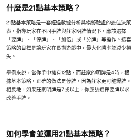
什麼是21點基本策略？
21點基本策略是一套經過數據分析與模擬驗證的最佳決策
表，指導玩家在不同手牌與莊家明牌情況下，應該選擇
「要牌」、「停牌」、「加倍」或「分牌」等操作。這套
策略的目標是讓玩家在長期遊戲中，最大化勝率並減少損
失。
舉例來說，當你手中擁有12點，而莊家的明牌是4時，根
據基本策略，正確的做法是停牌，因為莊家更可能爆牌。
相反地，如果莊家明牌是7或以上，你應該選擇要牌以求
改善手牌。
如何學會並運用21點基本策略？