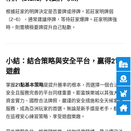
根據莊家的明牌決定是否要牌或停牌。若莊家明牌弱
（2~6），通常建議停牌，等待莊家爆牌。莊家明牌強
時，則需積極要牌提升自己點數。
小結：結合策略與安全平台，贏得21點
遊戲
掌握
21點基本策略
是提升勝率的根本，而選擇一個合法、
安全且服務完善的平台同樣重要。鉅富娛樂城以其強大的
資金實力、國際合法牌照、嚴謹的安全措施和全天候客服
服務，成為亞洲玩家的首選。無論是新手還是老手，都能
在這裡安心練習策略、享受遊戲樂趣。