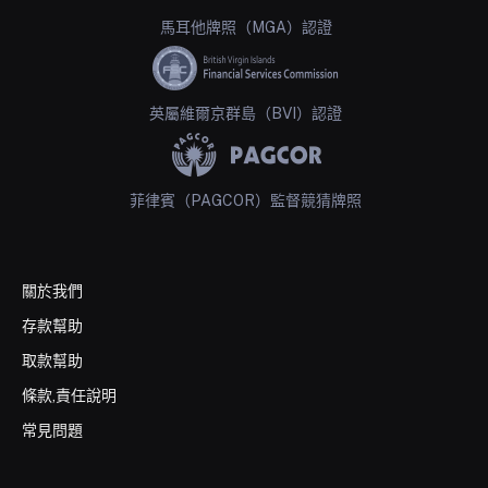
馬耳他牌照（MGA）認證
英屬維爾京群島（BVI）認證
菲律賓（PAGCOR）監督競猜牌照
關於我們
存款幫助
取款幫助
條款,責任說明
常見問題