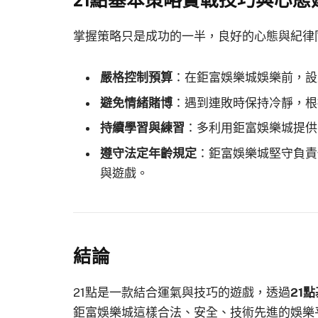
掌握策略只是成功的一半，良好的心態與紀律
嚴格控制預算
：在鉅富娛樂城娛樂前，設
避免情緒賭博
：遇到連敗時保持冷靜，根
持續學習與練習
：多利用鉅富娛樂城提供
遵守法定年齡規定
：鉅富娛樂城堅守負責
與遊戲。
結論
21點是一款結合運氣與技巧的遊戲，透過
21
鉅富娛樂城這樣合法、安全、技術先進的娛樂