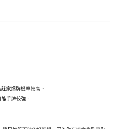
為莊家爆牌機率較高。
可能手牌較強。