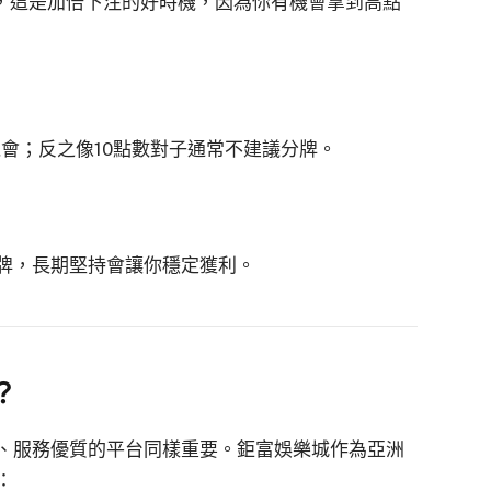
時，這是加倍下注的好時機，因為你有機會拿到高點
會；反之像10點數對子通常不建議分牌。
牌，長期堅持會讓你穩定獲利。
？
全、服務優質的平台同樣重要。鉅富娛樂城作為亞洲
：