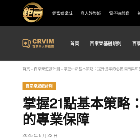
鉅富娛樂城
真人娛樂城
電子遊戲廳
首頁
百家樂基礎規則
百
首頁
»
百家樂遊戲評測
»
掌握21點基本策略：提升勝率的必備指南與鉅
百家樂遊戲評測
掌握21點基本策略
的專業保障
2025 年 5 月 22 日