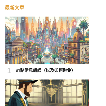
最新文章
21點常見錯誤（以及如何避免）