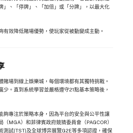
牌」、「停牌」、「加倍」或「分牌」，以最大化
夠有效降低賭場優勢，使玩家從被動變成主動。
享
實體賭場到線上娛樂城，每個環境都有其獨特挑戰。
贏少。直到系統學習並嚴格遵守21點基本策略後，
，能夠專注於策略本身，因為平台的安全與公平性讓
（MGA）和菲律賓政府競猜委員會（PAGCOR）
測試(TST)及全球博弈展覽G2E等多項認證，確保