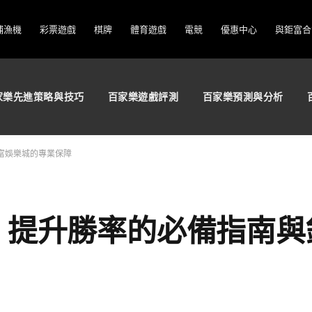
捕漁機
彩票遊戲
棋牌
體育遊戲
電競
優惠中心
與鉅富合
家樂先進策略與技巧
百家樂遊戲評測
百家樂預測與分析
富娛樂城的專業保障
：提升勝率的必備指南與