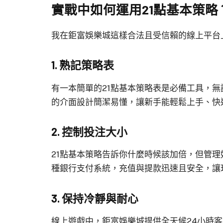
實戰中如何運用21點基本策略
我在鉅富娛樂城這樣合法且受信賴的線上平台
1. 熟記策略表
有一本簡單的21點基本策略表是必備工具，
的介面設計簡潔易懂，讓新手能輕鬆上手、快
2. 控制投注大小
21點基本策略告訴你什麼時候該加倍，但管
種銀行支付系統，充值與提款迅速且安全，讓
3. 保持冷靜與耐心
線上遊戲中，鉅富娛樂城提供全天候24小時