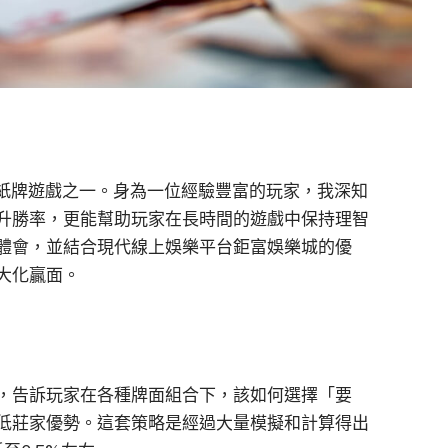
歡迎的紙牌遊戲之一。身為一位經驗豐富的玩家，我深知
提升勝率，更能幫助玩家在長時間的遊戲中保持理智
實體會，並結合現代線上娛樂平台鉅富娛樂城的優
大化贏面。
南，告訴玩家在各種牌面組合下，該如何選擇「要
低莊家優勢。這套策略是經過大量模擬和計算得出