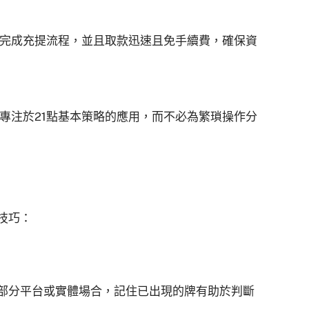
內完成充提流程，並且取款迅速且免手續費，確保資
專注於21點基本策略的應用，而不必為繁瑣操作分
技巧：
部分平台或實體場合，記住已出現的牌有助於判斷