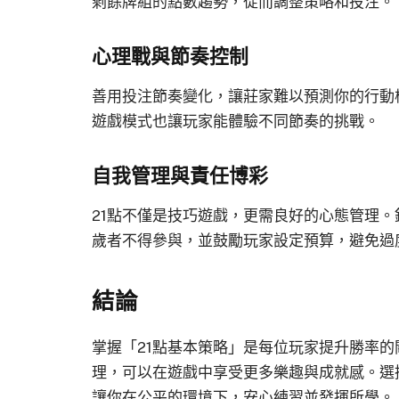
剩餘牌組的點數趨勢，從而調整策略和投注。
心理戰與節奏控制
善用投注節奏變化，讓莊家難以預測你的行動
遊戲模式也讓玩家能體驗不同節奏的挑戰。
自我管理與責任博彩
21點不僅是技巧遊戲，更需良好的心態管理。
歲者不得參與，並鼓勵玩家設定預算，避免過
結論
掌握「21點基本策略」是每位玩家提升勝率
理，可以在遊戲中享受更多樂趣與成就感。選
讓你在公平的環境下，安心練習並發揮所學。