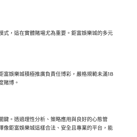
模式，這在實體賭場尤為重要。鉅富娛樂城的多元
鉅富娛樂城積極推廣負責任博彩，嚴格規範未滿18
度賭博。
的關鍵。透過理性分析、策略應用與良好的心態管
擇像鉅富娛樂城這樣合法、安全且專業的平台，能