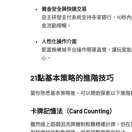
資金安全與快速交易
自主研發支付系統支持多家銀行，10秒
金流動順暢。
人性化操作介面
鉅富娛樂城平台操作簡單直覺，讓玩家能
心。
21點基本策略的進階技巧
當你熟悉基本策略後，可以開始探索以下進階
卡牌記憶法（Card Counting）
雖然線上遊戲因洗牌機制較難精確計牌，但在