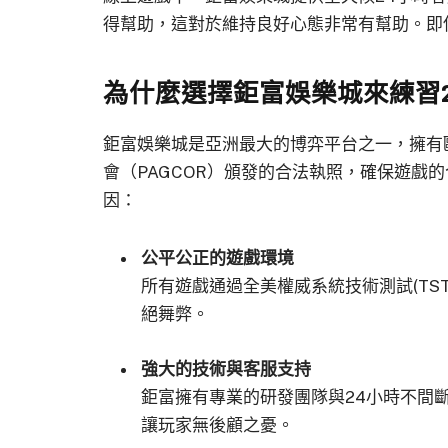
得幫助，這對於維持良好心態非常有幫助。即
為什麼選擇鉅富娛樂城來練習2
鉅富娛樂城是亞洲最大的博弈平台之一，擁有
會（PAGCOR）頒發的合法執照，確保遊戲
因：
公平公正的遊戲環境
所有遊戲通過全美權威系統技術測試(TS
絕舞弊。
強大的技術與客服支持
鉅富擁有專業的研發團隊與24小時不間
讓玩家無後顧之憂。