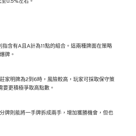
至0.5%左右。
則指含有A且A計為11點的組合。這兩種牌面在策略
爆牌。
莊家明牌為2到6時，風險較高，玩家可採取保守策
需要更積極爭取高點數。
分牌則能將一手牌拆成兩手，增加獲勝機會，但也