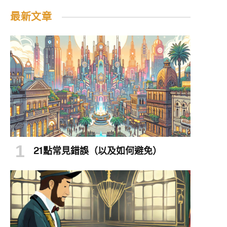
最新文章
21點常見錯誤（以及如何避免）