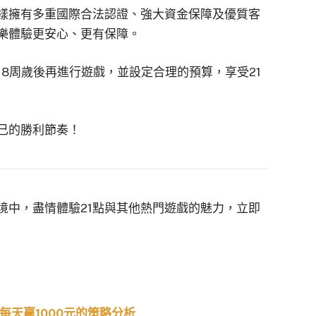
樣擁有多重國際合法認證、強大資金保障及優質客
樂體驗更安心、更有保障。
8周歲後再進行遊戲，並設定合理的預算，享受21
己的勝利節奏！
境中，盡情體驗21點與其他熱門遊戲的魅力，立即
每天贏1000元的策略分析