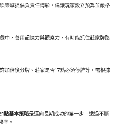
娛樂城提倡負責任博彩，建議玩家設立預算並嚴格
遊戲中，善用記憶力與觀察力，有時能抓住莊家牌路
許加倍後分牌、莊家是否17點必須停牌等，需根據
21點基本策略
是邁向長期成功的第一步。透過不斷
勝率。