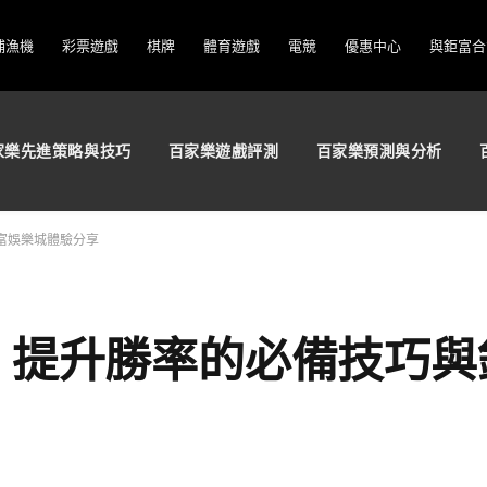
捕漁機
彩票遊戲
棋牌
體育遊戲
電競
優惠中心
與鉅富合
家樂先進策略與技巧
百家樂遊戲評測
百家樂預測與分析
富娛樂城體驗分享
：提升勝率的必備技巧與