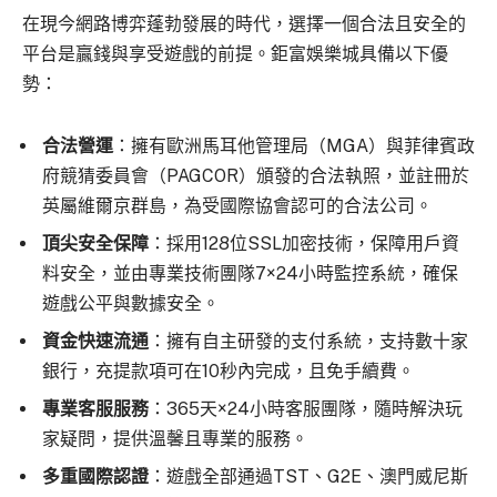
在現今網路博弈蓬勃發展的時代，選擇一個合法且安全的
平台是贏錢與享受遊戲的前提。鉅富娛樂城具備以下優
勢：
合法營運
：擁有歐洲馬耳他管理局（MGA）與菲律賓政
府競猜委員會（PAGCOR）頒發的合法執照，並註冊於
英屬維爾京群島，為受國際協會認可的合法公司。
頂尖安全保障
：採用128位SSL加密技術，保障用戶資
料安全，並由專業技術團隊7×24小時監控系統，確保
遊戲公平與數據安全。
資金快速流通
：擁有自主研發的支付系統，支持數十家
銀行，充提款項可在10秒內完成，且免手續費。
專業客服服務
：365天×24小時客服團隊，隨時解決玩
家疑問，提供溫馨且專業的服務。
多重國際認證
：遊戲全部通過TST、G2E、澳門威尼斯