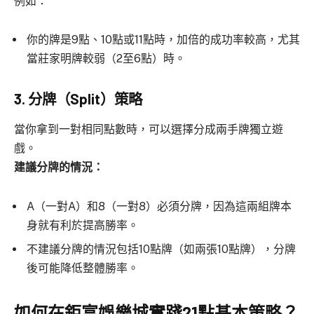
例如：
你的牌是9點、10點或11點時，加倍的成功率較高，尤其
當莊家明牌較弱（2至6點）時。
3. 分牌（Split）策略
當你拿到一對相同點數時，可以選擇分成兩手牌獨立遊
戲。
建議分牌的情況：
A（一對A）和8（一對8）必須分牌，因為這兩組牌本
身就有利於提高勝率。
不建議分牌的情況包括10點牌（如兩張10點牌），分牌
後可能降低整體勝率。
如何在鉅富娛樂城實踐21點基本策略？