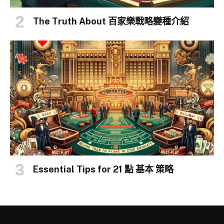
The Truth About 百家樂戰略變種介紹
Essential Tips for 21 點 基本 策略