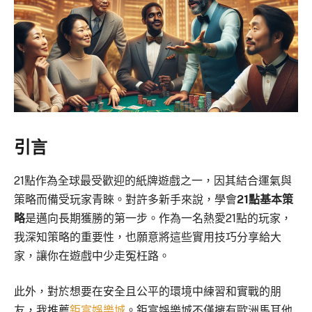
引言
21點作為全球最受歡迎的紙牌遊戲之一，因其結合運氣與
策略而備受玩家青睞。對許多新手來說，學會
21點基本策
略
是邁向長期獲勝的第一步。作為一名熱愛21點的玩家，
我深知策略的重要性，也願意將這些實用技巧分享給大
家，讓你在遊戲中少走冤枉路。
此外，對於想要在安全且公平的環境中練習和實戰的朋
友，我推薦
鉅富娛樂城
。鉅富娛樂城不僅擁有歐洲馬耳他