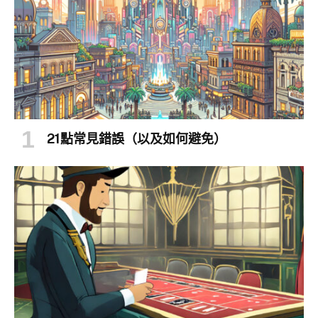
21點常見錯誤（以及如何避免）