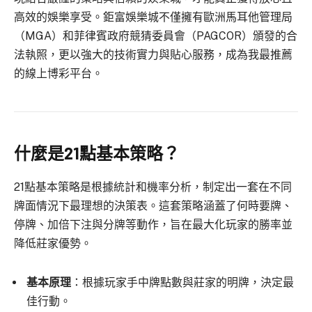
高效的娛樂享受。鉅富娛樂城不僅擁有歐洲馬耳他管理局
（MGA）和菲律賓政府競猜委員會（PAGCOR）頒發的合
法執照，更以強大的技術實力與貼心服務，成為我最推薦
的線上博彩平台。
什麼是21點基本策略？
21點基本策略是根據統計和機率分析，制定出一套在不同
牌面情況下最理想的決策表。這套策略涵蓋了何時要牌、
停牌、加倍下注與分牌等動作，旨在最大化玩家的勝率並
降低莊家優勢。
基本原理
：根據玩家手中牌點數與莊家的明牌，決定最
佳行動。