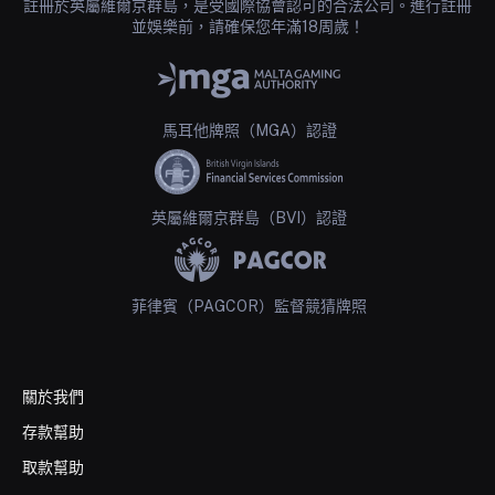
註冊於英屬維爾京群島，是受國際協會認可的合法公司。進行註冊
並娛樂前，請確保您年滿18周歲！
馬耳他牌照（MGA）認證
英屬維爾京群島（BVI）認證
菲律賓（PAGCOR）監督競猜牌照
關於我們
存款幫助
取款幫助