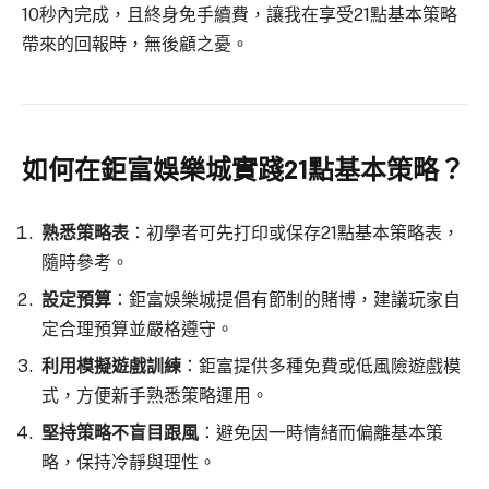
10秒內完成，且終身免手續費，讓我在享受21點基本策略
帶來的回報時，無後顧之憂。
如何在鉅富娛樂城實踐21點基本策略？
熟悉策略表
：初學者可先打印或保存21點基本策略表，
隨時參考。
設定預算
：鉅富娛樂城提倡有節制的賭博，建議玩家自
定合理預算並嚴格遵守。
利用模擬遊戲訓練
：鉅富提供多種免費或低風險遊戲模
式，方便新手熟悉策略運用。
堅持策略不盲目跟風
：避免因一時情緒而偏離基本策
略，保持冷靜與理性。