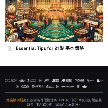
Essential Tips for 21 點 基本 策略
鉅富娛樂城
擁有歐洲馬耳他管理局（MGA）和菲律賓政府競猜委
員會（PAGCOR）頒發的合法執照。