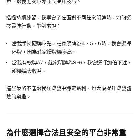
證，讓我能安心專注於提升技巧。
透過持續練習，我學會了在面對不同莊家明牌時，如何選
擇最佳行動。舉例來說：
當我手持硬牌12點，莊家明牌為4、5、6時，我會選擇
停牌，因為莊家爆牌機率高。
當我有軟牌A7，莊家明牌為3~6，我會選擇加倍下注，
趁機擴大收益。
這些策略不僅讓我在遊戲中穩定獲利，也大幅提升遊戲體
驗的樂趣。
為什麼選擇合法且安全的平台非常重