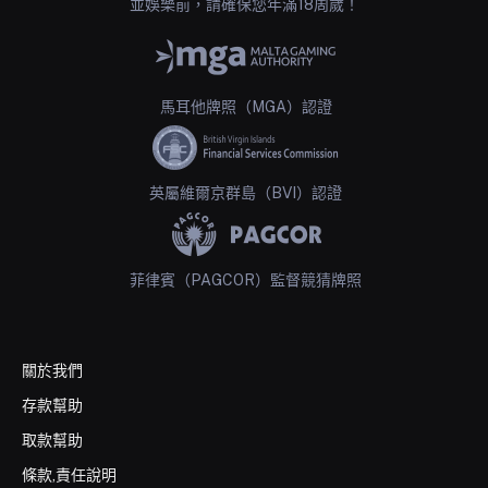
並娛樂前，請確保您年滿18周歲！
馬耳他牌照（MGA）認證
英屬維爾京群島（BVI）認證
菲律賓（PAGCOR）監督競猜牌照
關於我們
存款幫助
取款幫助
條款,責任說明