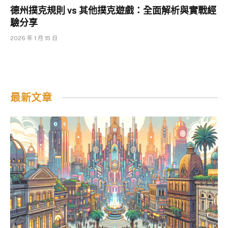
德州撲克規則 vs 其他撲克遊戲：全面解析與實戰經
驗分享
2026 年 1 月 15 日
最新文章