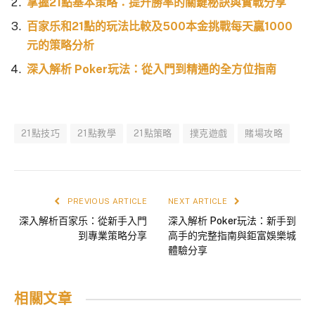
掌握21點基本策略：提升勝率的關鍵秘訣與實戰分享
百家乐和21點的玩法比較及500本金挑戰每天贏1000
元的策略分析
深入解析 Poker玩法：從入門到精通的全方位指南
21點技巧
21點教學
21點策略
撲克遊戲
賭場攻略
PREVIOUS ARTICLE
NEXT ARTICLE
深入解析百家乐：從新手入門
深入解析 Poker玩法：新手到
到專業策略分享
高手的完整指南與鉅富娛樂城
體驗分享
相關文章