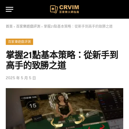
首頁
»
百家樂遊戲評測
»
掌握21點基本策略：從新手到高手的致勝之道
百家樂遊戲評測
掌握21點基本策略：從新手到
高手的致勝之道
2025 年 5 月 5 日