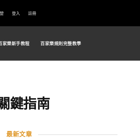
營
登入
註冊
百家樂新手教程
百家樂規則完整教學
關鍵指南
最新文章