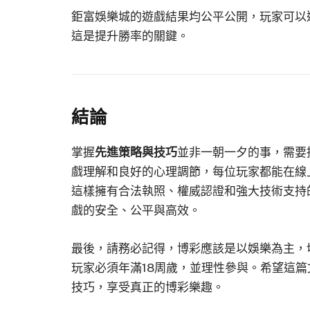
鉅富娛樂城的遊戲結果均公平公開，玩家可以
這是提升勝率的關鍵。
結論
掌握
先進策略與技巧
並非一朝一夕的事，需要
戲理解和良好的心理調節，每位玩家都能在線
這樣擁有合法執照、權威認證和強大技術支持
戲的安全、公平與高效。
最後，請務必記得，博彩應該是以娛樂為主，
玩家必須年滿18周歲，並理性參與。希望這
技巧，享受真正的博彩樂趣。