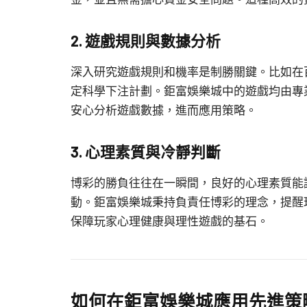
2. 遊戲規則與數據分析
深入研究遊戲規則和機率是制勝關鍵。比如在
定科學下注計劃。鉅富娛樂城中的遊戲均由專
安心分析遊戲數據，進而應用策略。
3. 心理素質與冷靜判斷
博彩的勝負往往在一瞬間，良好的心理素質能
動。鉅富娛樂城秉持負責任博彩的理念，提醒
保障玩家心理健康與理性遊戲的基石。
如何在鉅富娛樂城應用先進策