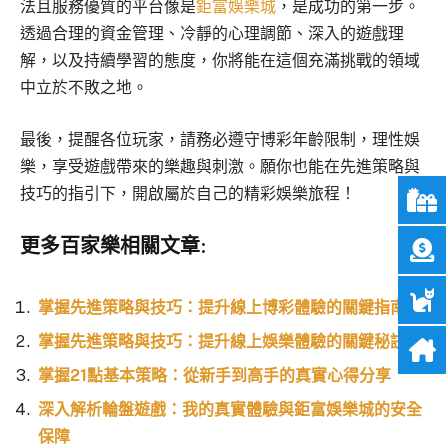
法且服務優質的平台像是
鉅富娛樂城
，是成功的第一步。
透過合理的資金管理、冷靜的心理調節、深入的遊戲理
解，以及持續學習的態度，你將能在這個充滿挑戰的領域
中立於不敗之地。
最後，提醒各位玩家，請務必遵守博彩年齡限制，理性娛
樂，享受遊戲帶來的樂趣與刺激。願你也能在先進策略與
技巧的指引下，開啟屬於自己的精彩娛樂旅程！
更多百家樂相關文章:
掌握先進策略與技巧：提升線上博彩體驗的關鍵指南
掌握先進策略與技巧：提升線上娛樂體驗的關鍵秘訣
掌握21點基本策略：從新手到高手的真實心得分享
深入解析輪盤遊戲：我的真實體驗與鉅富娛樂城的安全
保障