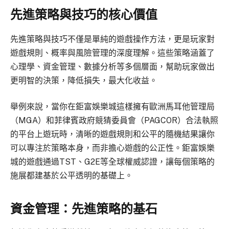
先進策略與技巧的核心價值
先進策略與技巧不僅是單純的遊戲操作方法，更是玩家對
遊戲規則、概率與風險管理的深度理解。這些策略涵蓋了
心理學、資金管理、數據分析等多個層面，幫助玩家做出
更明智的決策，降低損失，最大化收益。
舉例來說，當你在鉅富娛樂城這樣擁有歐洲馬耳他管理局
（MGA）和菲律賓政府競猜委員會（PAGCOR）合法執照
的平台上遊玩時，清晰的遊戲規則和公平的隨機結果讓你
可以專注於策略本身，而非擔心遊戲的公正性。鉅富娛樂
城的遊戲通過TST、G2E等全球權威認證，讓每個策略的
施展都建基於公平透明的基礎上。
資金管理：先進策略的基石