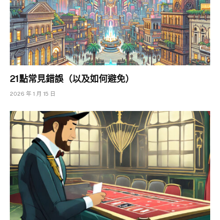
21點常見錯誤（以及如何避免）
2026 年 1 月 15 日