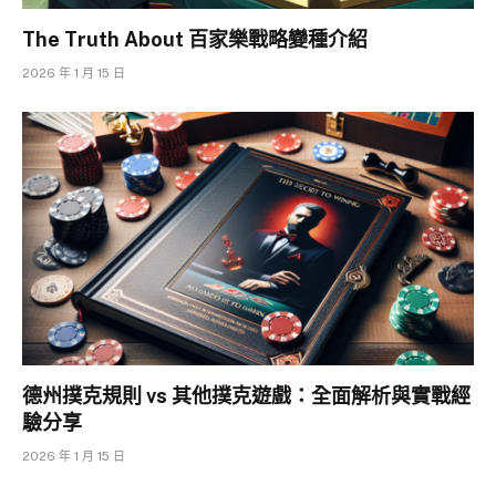
The Truth About 百家樂戰略變種介紹
2026 年 1 月 15 日
德州撲克規則 vs 其他撲克遊戲：全面解析與實戰經
驗分享
2026 年 1 月 15 日