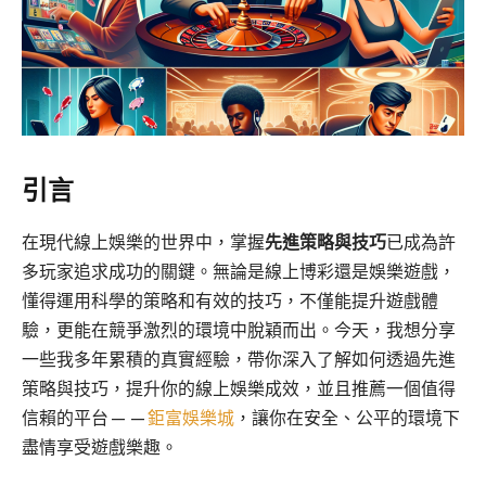
引言
在現代線上娛樂的世界中，掌握
先進策略與技巧
已成為許
多玩家追求成功的關鍵。無論是線上博彩還是娛樂遊戲，
懂得運用科學的策略和有效的技巧，不僅能提升遊戲體
驗，更能在競爭激烈的環境中脫穎而出。今天，我想分享
一些我多年累積的真實經驗，帶你深入了解如何透過先進
策略與技巧，提升你的線上娛樂成效，並且推薦一個值得
信賴的平台——
鉅富娛樂城
，讓你在安全、公平的環境下
盡情享受遊戲樂趣。