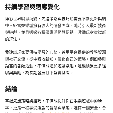
持續學習與適應變化
博彩世界瞬息萬變，先進策略與技巧也需要不斷更新與調
整。鉅富娛樂城擁有強大的研發團隊，隨時引入最新技術
與遊戲，並且透過各種優惠活動與促銷，激勵玩家嘗試新
的玩法。
我建議玩家要保持學習的心態，善用平台提供的教學資源
與社群交流，從中吸收新知，優化自己的策略。例如參與
鉅富的各類活動，不僅能增加遊戲樂趣，還能積累更多經
驗與獎勵，為長期發展打下堅實基礎。
結論
掌握
先進策略與技巧
，不僅能提升你在娛樂遊戲中的勝
率，更是一種享受遊戲的智慧與樂趣。選擇一個安全、合